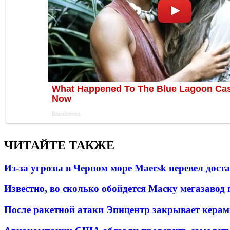
ЧИТАЙТЕ ТАКЖЕ
Из-за угрозы в Черном море Maersk перевел дост
Известно, во сколько обойдется Маску мегазавод 
После ракетной атаки Эпицентр закрывает керам