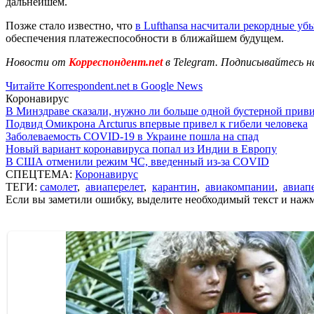
дальнейшем.
Позже стало известно, что
в Lufthansa насчитали рекордные уб
обеспечения платежеспособности в ближайшем будущем.
Новости от
Корреспондент.net
в Telegram. Подписывайтесь н
Читайте Korrespondent.net в Google News
Коронавирус
В Минздраве сказали, нужно ли больше одной бустерной прив
Подвид Омикрона Arcturus впервые привел к гибели человека
Заболеваемость COVID-19 в Украине пошла на спад
Новый вариант коронавируса попал из Индии в Европу
В США отменили режим ЧС, введенный из-за COVID
СПЕЦТЕМА:
Коронавирус
ТЕГИ:
самолет
,
авиаперелет
,
карантин
,
авиакомпании
,
авиап
Если вы заметили ошибку, выделите необходимый текст и нажми