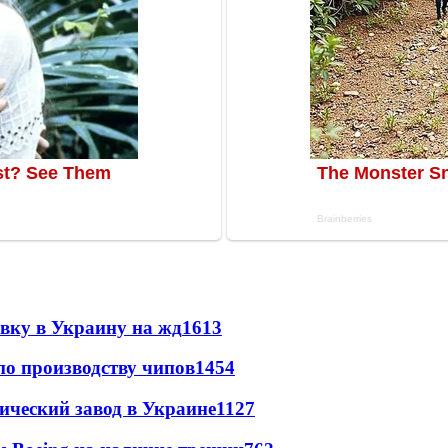
авку в Украину на жд
1613
по производству чипов
1454
ический завод в Украине
1127