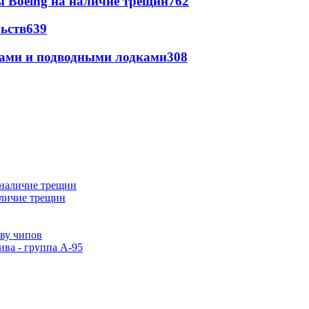
 Boeing на наличие трещин
762
ьств
639
тами и подводными лодками
308
аличие трещин
тву чипов
ива - группа А-95