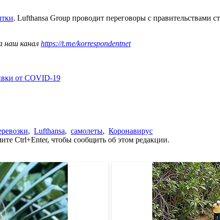
ытки
. Lufthansa Group проводит переговоры с правительствами 
а наш канал
https://t.me/korrespondentnet
ивки от COVID-19
еревозки
,
Lufthansa
,
самолеты
,
Коронавирус
те Ctrl+Enter, чтобы сообщить об этом редакции.