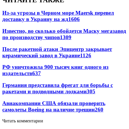
ЧИТАЙТЕ ТАКЖЕ
Из-за угрозы в Черном море Maersk перевел
доставку в Украину на жд
1606
Известно, во сколько обойдется Маску мегазавод
по производству чипов
1309
После ракетной атаки Эпицентр закрывает
керамический завод в Украине
1126
РФ уничтожила 900 тысяч книг одного из
издательств
637
Германия представила фрегат для борьбы с
ракетами и подводными лодками
305
Авиакомпании США обязали проверить
самолеты Boeing на наличие трещин
260
Читать комментарии