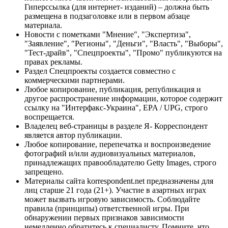
Гиперссылка (для интернет- изданий) – должна быть
размещена в подзаголовке или в первом абзаце
материала.
Новости с пометками "Мнение", "Экспертиза",
"Заявление", "Регионы", "Деньги", "Власть", "Выборы",
"Тест-драйв", "Спецпроекты", "Промо" публикуются на
правах рекламы.
Раздел Спецпроекты создается совместно с
коммерческими партнерами.
Любое копирование, публикация, републикация и
другое распространение информации, которое содержит
ссылку на "Интерфакс-Украина", EPA / UPG, строго
воспрещается.
Владелец веб-страницы в разделе Я- Корреспондент
является автор публикации.
Любое копирование, перепечатка и воспроизведение
фотографий и/или аудиовизуальных материалов,
принадлежащих правообладателю Getty Images, строго
запрещено.
Материалы сайта korrespondent.net предназначены для
лиц старше 21 года (21+). Участие в азартных играх
может вызвать игровую зависимость. Соблюдайте
правила (принципы) ответственной игры. При
обнаружении первых признаков зависимости
немедленно обратитесь к специалисту. Помните, что