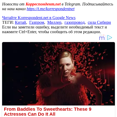
Новости от
Корреспондент.net
в Telegram. Подписывайтесь
на наш канал
https://t.me/korrespondentnet
Читайте Korrespondent.net в Google News
ТЕГИ:
Китай
,
Газпром
,
Миллер
,
газопровод
,
сила Сибири
Если вы заметили ошибку, выделите необходимый текст и
нажмите Ctrl+Enter, чтобы сообщить об этом редакции.