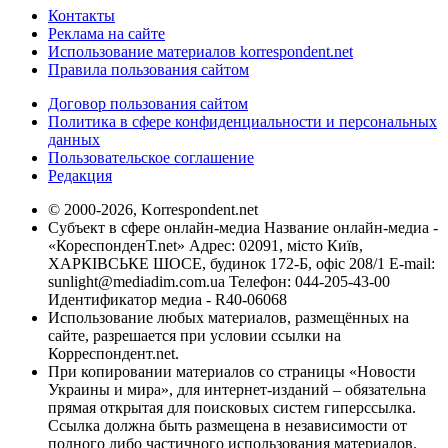
Контакты
Реклама на сайте
Использование материалов korrespondent.net
Правила пользования сайтом
Договор пользования сайтом
Политика в сфере конфиденциальности и персональных
данных
Пользовательское соглашение
Редакция
© 2000-2026, Korrespondent.net
Субъект в сфере онлайн-медиа Название онлайн-медиа -
«КореспонденТ.net» Адрес: 02091, місто Київ,
ХАРКІВСЬКЕ ШОСЕ, будинок 172-Б, офіс 208/1 E-mail:
sunlight@mediadim.com.ua
Телефон: 044-205-43-00
Идентификатор медиа - R40-06068
Использование любых материалов, размещённых на
сайте, разрешается при условии ссылки на
Корреспондент.net.
При копировании материалов со страницы «Новости
Украины и мира», для интернет-изданий – обязательна
прямая открытая для поисковых систем гиперссылка.
Ссылка должна быть размещена в независимости от
полного либо частичного использования материалов.