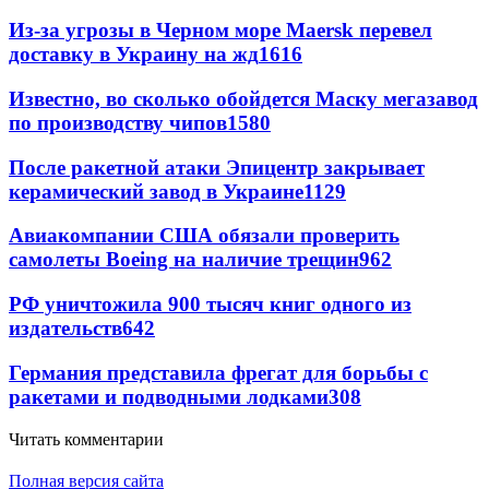
Из-за угрозы в Черном море Maersk перевел
доставку в Украину на жд
1616
Известно, во сколько обойдется Маску мегазавод
по производству чипов
1580
После ракетной атаки Эпицентр закрывает
керамический завод в Украине
1129
Авиакомпании США обязали проверить
самолеты Boeing на наличие трещин
962
РФ уничтожила 900 тысяч книг одного из
издательств
642
Германия представила фрегат для борьбы с
ракетами и подводными лодками
308
Читать комментарии
Полная версия сайта