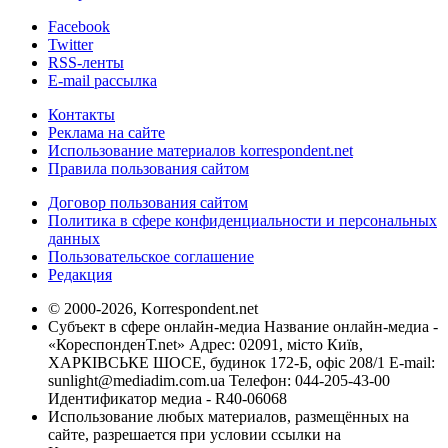
Facebook
Twitter
RSS-ленты
E-mail рассылка
Контакты
Реклама на сайте
Использование материалов korrespondent.net
Правила пользования сайтом
Договор пользования сайтом
Политика в сфере конфиденциальности и персональных
данных
Пользовательское соглашение
Редакция
© 2000-2026, Korrespondent.net
Субъект в сфере онлайн-медиа Название онлайн-медиа -
«КореспонденТ.net» Адрес: 02091, місто Київ,
ХАРКІВСЬКЕ ШОСЕ, будинок 172-Б, офіс 208/1 E-mail:
sunlight@mediadim.com.ua
Телефон: 044-205-43-00
Идентификатор медиа - R40-06068
Использование любых материалов, размещённых на
сайте, разрешается при условии ссылки на