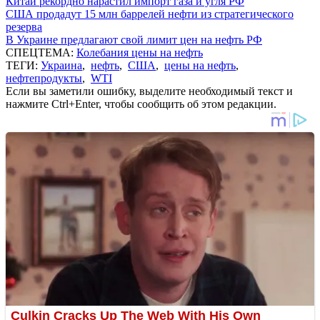
Китай рекордно нарастил импорт газа и угля РФ
США продадут 15 млн баррелей нефти из стратегического
резерва
В Украине предлагают свой лимит цен на нефть РФ
СПЕЦТЕМА:
Колебания цены на нефть
ТЕГИ:
Украина
,
нефть
,
США
,
цены на нефть
,
нефтепродукты
,
WTI
Если вы заметили ошибку, выделите необходимый текст и
нажмите Ctrl+Enter, чтобы сообщить об этом редакции.