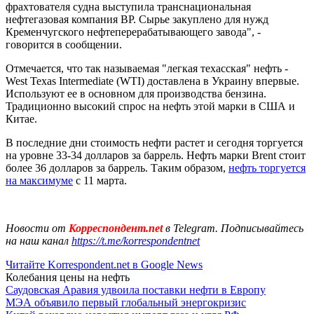
фрахтователя судна выступила транснациональная
нефтегазовая компания ВР. Сырье закуплено для нужд
Кременчугского нефтеперерабатывающего завода", -
говорится в сообщении.
Отмечается, что так называемая "легкая техасская" нефть -
West Texas Intermediate (WTI) доставлена в Украину впервые.
Используют ее в основном для производства бензина.
Традиционно высокий спрос на нефть этой марки в США и
Китае.
В последние дни стоимость нефти растет и сегодня торгуется
на уровне 33-34 долларов за баррель. Нефть марки Brent стоит
более 36 долларов за баррель. Таким образом,
нефть торгуется
на максимуме
с 11 марта.
Новости от
Корреспондент.net
в Telegram. Подписывайтесь
на наш канал
https://t.me/korrespondentnet
Читайте Korrespondent.net в Google News
Колебания цены на нефть
Саудовская Аравия удвоила поставки нефти в Европу
МЭА объявило первый глобальный энергокризис