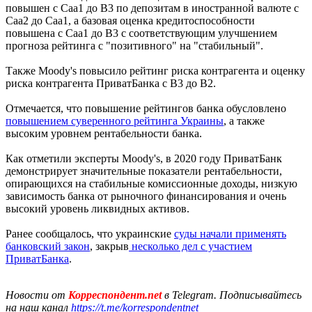
повышен с Caa1 до B3 по депозитам в иностранной валюте с
Caa2 до Caa1, а базовая оценка кредитоспособности
повышена с Саа1 до B3 с соответствующим улучшением
прогноза рейтинга с "позитивного" на "стабильный".
Также Moody's повысило рейтинг риска контрагента и оценку
риска контрагента ПриватБанка с В3 до В2.
Отмечается, что повышение рейтингов банка обусловлено
повышением суверенного рейтинга Украины
, а также
высоким уровнем рентабельности банка.
Как отметили эксперты Moody's, в 2020 году ПриватБанк
демонстрирует значительные показатели рентабельности,
опирающихся на стабильные комиссионные доходы, низкую
зависимость банка от рыночного финансирования и очень
высокий уровень ликвидных активов.
Ранее сообщалось, что украинские
суды начали применять
банковский закон
, закрыв
несколько дел с участием
ПриватБанка
.
Новости от
Корреспондент.net
в Telegram. Подписывайтесь
на наш канал
https://t.me/korrespondentnet