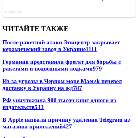
ЧИТАЙТЕ ТАКЖЕ
После ракетной атаки Эпицентр закрывает
керамический завод в Украине
1111
Германия представила фрегат для борьбы с
ракетами и подводными лодками
979
Из-за угрозы в Черном море Maersk перевел
доставку в Украину на жд
787
РФ уничтожила 900 тысяч книг одного из
издательств
533
В Apple назвали причину удаления Telegram из
магазина приложений
427