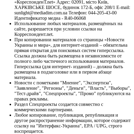
«КореспонденТ.net» Адрес: 02091, місто Київ,
ХАРКІВСЬКЕ ШОСЕ, будинок 172-Б, офіс 208/1 E-mail:
sunlight@mediadim.com.ua
Телефон: 044-205-43-00
Идентификатор медиа - R40-06068
Использование любых материалов, размещённых на
сайте, разрешается при условии ссылки на
Корреспондент.net.
При копировании материалов со страницы «Новости
Украины и мира», для интернет-изданий – обязательна
прямая открытая для поисковых систем гиперссылка.
Ссылка должна быть размещена в независимости от
полного либо частичного использования материалов.
Гиперссылка (для интернет- изданий) – должна быть
размещена в подзаголовке или в первом абзаце
материала.
Новости с пометками "Мнение", "Экспертиза",
"Заявление", "Регионы", "Деньги", "Власть", "Выборы",
"Тест-драйв", "Спецпроекты", "Промо" публикуются на
правах рекламы.
Раздел Спецпроекты создается совместно с
коммерческими партнерами.
Любое копирование, публикация, републикация и
другое распространение информации, которое содержит
ссылку на "Интерфакс-Украина", EPA / UPG, строго
воспрещается.