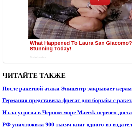
ЧИТАЙТЕ ТАКЖЕ
После ракетной атаки Эпицентр закрывает керам
Германия представила фрегат для борьбы с раке
Из-за угрозы в Черном море Maersk перевел дост
РФ уничтожила 900 тысяч книг одного из издател