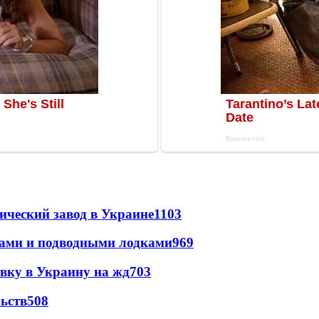
ический завод в Украине
1103
тами и подводными лодками
969
авку в Украину на жд
703
ьств
508