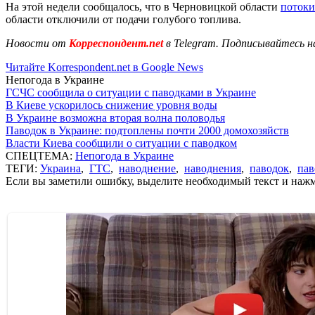
На этой недели сообщалось, что в Черновицкой области
потоки
области отключили от подачи голубого топлива.
Новости от
Корреспондент.net
в Telegram. Подписывайтесь н
Читайте Korrespondent.net в Google News
Непогода в Украине
ГСЧС сообщила о ситуации с паводками в Украине
В Киеве ускорилось снижение уровня воды
В Украине возможна вторая волна половодья
Паводок в Украине: подтоплены почти 2000 домохозяйств
Власти Киева сообщили о ситуации с паводком
СПЕЦТЕМА:
Непогода в Украине
ТЕГИ:
Украина
,
ГТС
,
наводнение
,
наводнения
,
паводок
,
пав
Если вы заметили ошибку, выделите необходимый текст и нажми