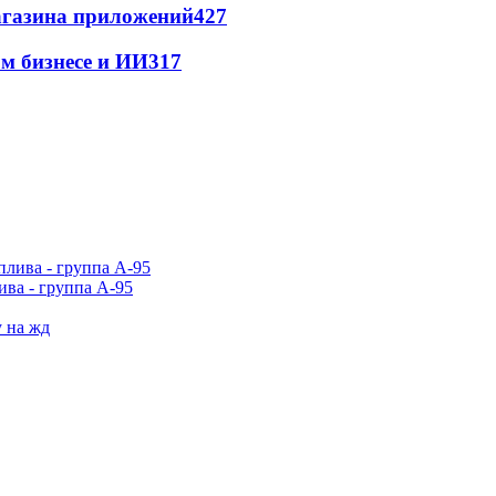
магазина приложений
427
м бизнесе и ИИ
317
ива - группа А-95
у на жд