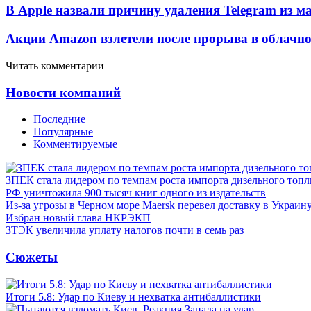
В Apple назвали причину удаления Telegram из 
Акции Amazon взлетели после прорыва в облачно
Читать комментарии
Новости компаний
Последние
Популярные
Комментируемые
ЗПЕК стала лидером по темпам роста импорта дизельного топл
РФ уничтожила 900 тысяч книг одного из издательств
Из-за угрозы в Черном море Maersk перевел доставку в Украин
Избран новый глава НКРЭКП
ЗТЭК увеличила уплату налогов почти в семь раз
Сюжеты
Итоги 5.8: Удар по Киеву и нехватка антибаллистики