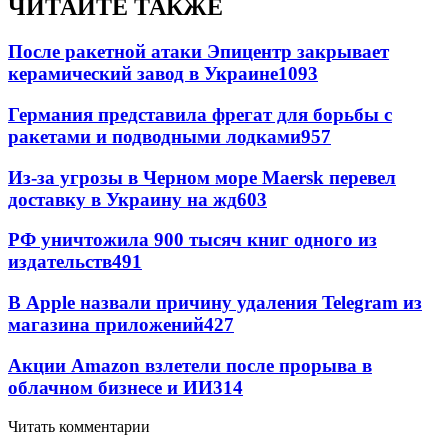
ЧИТАЙТЕ ТАКЖЕ
После ракетной атаки Эпицентр закрывает
керамический завод в Украине
1093
Германия представила фрегат для борьбы с
ракетами и подводными лодками
957
Из-за угрозы в Черном море Maersk перевел
доставку в Украину на жд
603
РФ уничтожила 900 тысяч книг одного из
издательств
491
В Apple назвали причину удаления Telegram из
магазина приложений
427
Акции Amazon взлетели после прорыва в
облачном бизнесе и ИИ
314
Читать комментарии