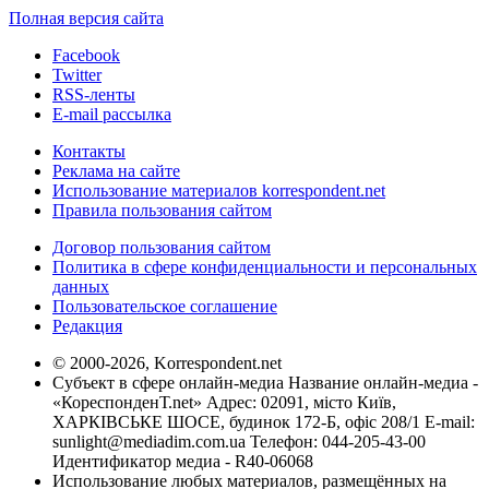
Полная версия сайта
Facebook
Twitter
RSS-ленты
E-mail рассылка
Контакты
Реклама на сайте
Использование материалов korrespondent.net
Правила пользования сайтом
Договор пользования сайтом
Политика в сфере конфиденциальности и персональных
данных
Пользовательское соглашение
Редакция
© 2000-2026, Korrespondent.net
Субъект в сфере онлайн-медиа Название онлайн-медиа -
«КореспонденТ.net» Адрес: 02091, місто Київ,
ХАРКІВСЬКЕ ШОСЕ, будинок 172-Б, офіс 208/1 E-mail:
sunlight@mediadim.com.ua
Телефон: 044-205-43-00
Идентификатор медиа - R40-06068
Использование любых материалов, размещённых на