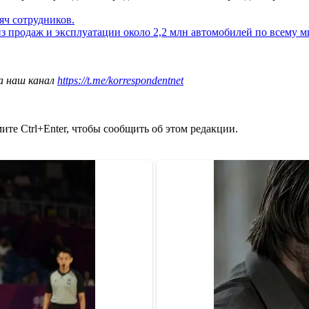
ч сотрудников.
из продаж и эксплуатации около 2,2 млн автомобилей по всему м
а наш канал
https://t.me/korrespondentnet
те Ctrl+Enter, чтобы сообщить об этом редакции.