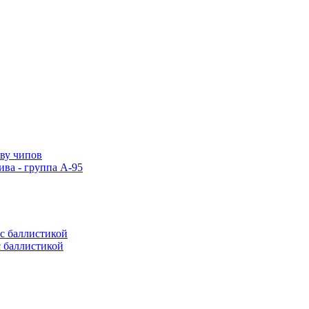
тву чипов
ива - группа А-95
с баллистикой