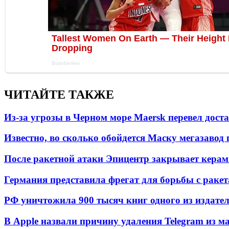
ЧИТАЙТЕ ТАКЖЕ
Из-за угрозы в Черном море Maersk перевел дост
Известно, во сколько обойдется Маску мегазавод 
После ракетной атаки Эпицентр закрывает керам
Германия представила фрегат для борьбы с раке
РФ уничтожила 900 тысяч книг одного из издател
В Apple назвали причину удаления Telegram из 