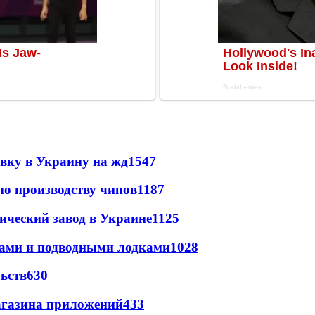
авку в Украину на жд
1547
по производству чипов
1187
ический завод в Украине
1125
тами и подводными лодками
1028
ьств
630
магазина приложений
433