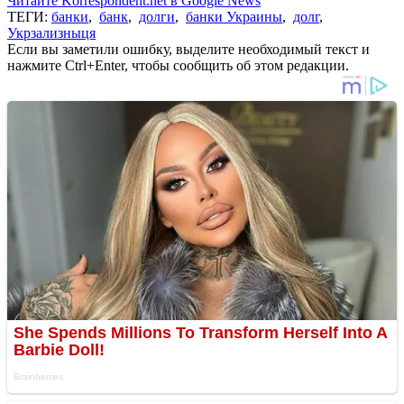
Читайте Korrespondent.net в Google News
ТЕГИ:
банки
,
банк
,
долги
,
банки Украины
,
долг
,
Укрзализныця
Если вы заметили ошибку, выделите необходимый текст и
нажмите Ctrl+Enter, чтобы сообщить об этом редакции.