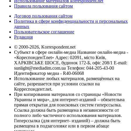
Использование материалов korrespondent.net
Правила пользования сайтом
Договор пользования сайтом
Политика в сфере конфиденциальности и персональных
данных
Пользовательское соглашение
Редакция
© 2000-2026, Korrespondent.net
Субъект в сфере онлайн-медиа Название онлайн-медиа -
«КореспонденТ.net» Адрес: 02091, місто Київ,
ХАРКІВСЬКЕ ШОСЕ, будинок 172-Б, офіс 208/1 E-mail:
sunlight@mediadim.com.ua
Телефон: 044-205-43-00
Идентификатор медиа - R40-06068
Использование любых материалов, размещённых на
сайте, разрешается при условии ссылки на
Корреспондент.net.
При копировании материалов со страницы «Новости
Украины и мира», для интернет-изданий – обязательна
прямая открытая для поисковых систем гиперссылка.
Ссылка должна быть размещена в независимости от
полного либо частичного использования материалов.
Гиперссылка (для интернет- изданий) – должна быть
размещена в подзаголовке или в первом абзаце