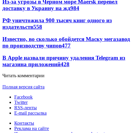
Из-за угрозы в Черном море Maersk перевел
доставку в Украину на жд
984
РФ уничтожила 900 тысяч книг одного из
издательств
558
Известно, во сколько обойдется Маску мегазавод
по производству чипов
477
В Apple назвали причину удаления Telegram из
магазина приложений
428
Читать комментарии
Полная версия сайта
Facebook
Twitter
RSS-ленты
E-mail рассылка
Контакты
Реклама на сайте