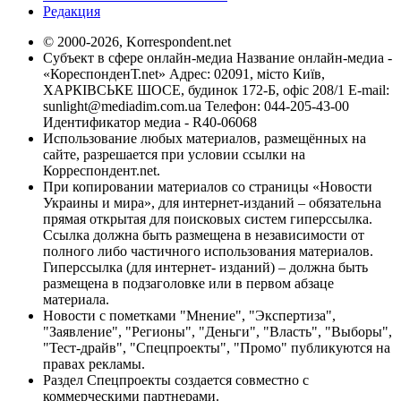
Редакция
© 2000-2026, Korrespondent.net
Субъект в сфере онлайн-медиа Название онлайн-медиа -
«КореспонденТ.net» Адрес: 02091, місто Київ,
ХАРКІВСЬКЕ ШОСЕ, будинок 172-Б, офіс 208/1 E-mail:
sunlight@mediadim.com.ua
Телефон: 044-205-43-00
Идентификатор медиа - R40-06068
Использование любых материалов, размещённых на
сайте, разрешается при условии ссылки на
Корреспондент.net.
При копировании материалов со страницы «Новости
Украины и мира», для интернет-изданий – обязательна
прямая открытая для поисковых систем гиперссылка.
Ссылка должна быть размещена в независимости от
полного либо частичного использования материалов.
Гиперссылка (для интернет- изданий) – должна быть
размещена в подзаголовке или в первом абзаце
материала.
Новости с пометками "Мнение", "Экспертиза",
"Заявление", "Регионы", "Деньги", "Власть", "Выборы",
"Тест-драйв", "Спецпроекты", "Промо" публикуются на
правах рекламы.
Раздел Спецпроекты создается совместно с
коммерческими партнерами.