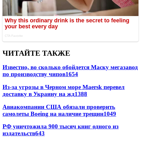
ЧИТАЙТЕ ТАКЖЕ
Известно, во сколько обойдется Маску мегазавод
по производству чипов
1654
Из-за угрозы в Черном море Maersk перевел
доставку в Украину на жд
1388
Авиакомпании США обязали проверить
самолеты Boeing на наличие трещин
1049
РФ уничтожила 900 тысяч книг одного из
издательств
643