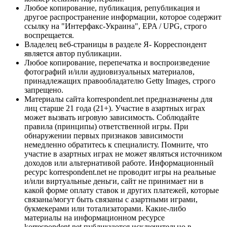
Любое копирование, публикация, републикация и
другое распространение информации, которое содержит
ссылку на "Интерфакс-Украина", EPA / UPG, строго
воспрещается.
Владелец веб-страницы в разделе Я- Корреспондент
является автор публикации.
Любое копирование, перепечатка и воспроизведение
фотографий и/или аудиовизуальных материалов,
принадлежащих правообладателю Getty Images, строго
запрещено.
Материалы сайта korrespondent.net предназначены для
лиц старше 21 года (21+). Участие в азартных играх
может вызвать игровую зависимость. Соблюдайте
правила (принципы) ответственной игры. При
обнаружении первых признаков зависимости
немедленно обратитесь к специалисту. Помните, что
участие в азартных играх не может являться источником
доходов или альтернативой работе. Информационный
ресурс korrespondent.net не проводит игры на реальные
и/или виртуальные деньги, сайт не принимает ни в
какой форме оплату ставок и других платежей, которые
связаны/могут быть связаны с азартными играми,
букмекерами или тотализаторами. Какие-либо
материалы на информационном ресурсе
korrespondent.net публикуются исключительно в