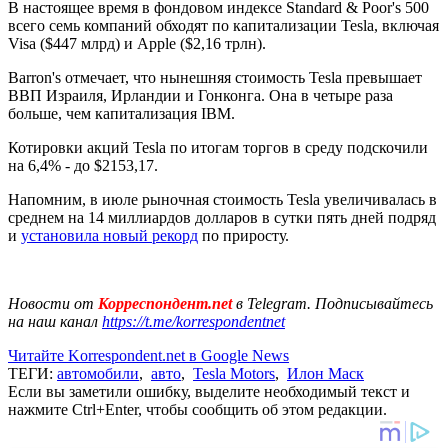
В настоящее время в фондовом индексе Standard & Poor's 500
всего семь компаний обходят по капитализации Tesla, включая
Visa ($447 млрд) и Apple ($2,16 трлн).
Barron's отмечает, что нынешняя стоимость Tesla превышает
ВВП Израиля, Ирландии и Гонконга. Она в четыре раза
больше, чем капитализация IBM.
Котировки акций Tesla по итогам торгов в среду подскочили
на 6,4% - до $2153,17.
Напомним, в июле рыночная стоимость Tesla увеличивалась в
среднем на 14 миллиардов долларов в сутки пять дней подряд
и
установила новый рекорд
по приросту.
Новости от
Корреспондент.net
в Telegram. Подписывайтесь
на наш канал
https://t.me/korrespondentnet
Читайте Korrespondent.net в Google News
ТЕГИ:
автомобили
,
авто
,
Tesla Motors
,
Илон Маск
Если вы заметили ошибку, выделите необходимый текст и
нажмите Ctrl+Enter, чтобы сообщить об этом редакции.