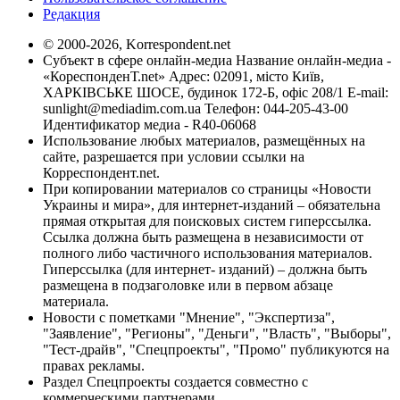
Редакция
© 2000-2026, Korrespondent.net
Субъект в сфере онлайн-медиа Название онлайн-медиа -
«КореспонденТ.net» Адрес: 02091, місто Київ,
ХАРКІВСЬКЕ ШОСЕ, будинок 172-Б, офіс 208/1 E-mail:
sunlight@mediadim.com.ua
Телефон: 044-205-43-00
Идентификатор медиа - R40-06068
Использование любых материалов, размещённых на
сайте, разрешается при условии ссылки на
Корреспондент.net.
При копировании материалов со страницы «Новости
Украины и мира», для интернет-изданий – обязательна
прямая открытая для поисковых систем гиперссылка.
Ссылка должна быть размещена в независимости от
полного либо частичного использования материалов.
Гиперссылка (для интернет- изданий) – должна быть
размещена в подзаголовке или в первом абзаце
материала.
Новости с пометками "Мнение", "Экспертиза",
"Заявление", "Регионы", "Деньги", "Власть", "Выборы",
"Тест-драйв", "Спецпроекты", "Промо" публикуются на
правах рекламы.
Раздел Спецпроекты создается совместно с
коммерческими партнерами.