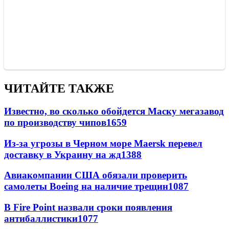
ЧИТАЙТЕ ТАКЖЕ
Известно, во сколько обойдется Маску мегазавод
по производству чипов
1659
Из-за угрозы в Черном море Maersk перевел
доставку в Украину на жд
1388
Авиакомпании США обязали проверить
самолеты Boeing на наличие трещин
1087
В Fire Point назвали сроки появления
антибаллистики
1077