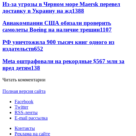
Из-за угрозы в Черном море Maersk перевел
доставку в Украину на жд
1388
Авиакомпании США обязали проверить
самолеты Boeing на наличие трещин
1107
РФ уничтожила 900 тысяч книг одного из
издательств
652
Meta оштрафовали на рекордные $567 млн за
вред детям
138
Читать комментарии
Полная версия сайта
Facebook
Twitter
RSS-ленты
E-mail рассылка
Контакты
Реклама на сайте