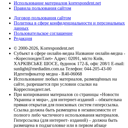
Использование материалов korrespondent.net
Правила пользования сайтом
Договор пользования сайтом
Политика в сфере конфиденциальности и персональных
данных
Пользовательское соглашение
Редакция
© 2000-2026, Korrespondent.net
Субъект в сфере онлайн-медиа Название онлайн-медиа -
«КореспонденТ.net» Адрес: 02091, місто Київ,
ХАРКІВСЬКЕ ШОСЕ, будинок 172-Б, офіс 208/1 E-mail:
sunlight@mediadim.com.ua
Телефон: 044-205-43-00
Идентификатор медиа - R40-06068
Использование любых материалов, размещённых на
сайте, разрешается при условии ссылки на
Корреспондент.net.
При копировании материалов со страницы «Новости
Украины и мира», для интернет-изданий – обязательна
прямая открытая для поисковых систем гиперссылка.
Ссылка должна быть размещена в независимости от
полного либо частичного использования материалов.
Гиперссылка (для интернет- изданий) – должна быть
размещена в подзаголовке или в первом абзаце