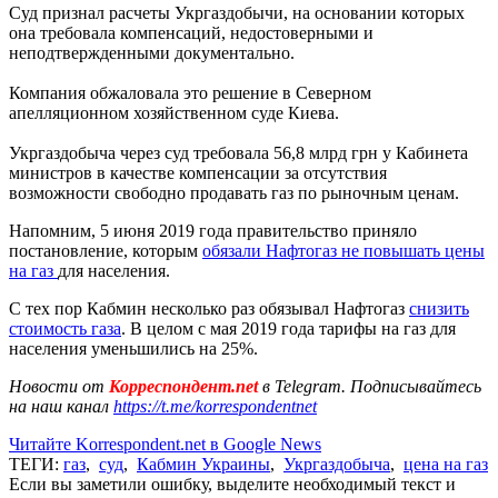
Суд признал расчеты Укргаздобычи, на основании которых
она требовала компенсаций, недостоверными и
неподтвержденными документально.
Компания обжаловала это решение в Северном
апелляционном хозяйственном суде Киева.
Укргаздобыча через суд требовала 56,8 млрд грн у Кабинета
министров в качестве компенсации за отсутствия
возможности свободно продавать газ по рыночным ценам.
Напомним, 5 июня 2019 года правительство приняло
постановление, которым
обязали Нафтогаз не повышать цены
на газ
для населения.
С тех пор Кабмин несколько раз обязывал Нафтогаз
снизить
стоимость газа
. В целом с мая 2019 года тарифы на газ для
населения уменьшились на 25%.
Новости от
Корреспондент.net
в Telegram. Подписывайтесь
на наш канал
https://t.me/korrespondentnet
Читайте Korrespondent.net в Google News
ТЕГИ:
газ
,
суд
,
Кабмин Украины
,
Укргаздобыча
,
цена на газ
Если вы заметили ошибку, выделите необходимый текст и