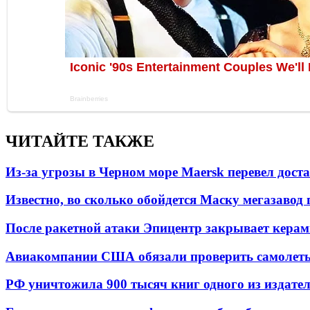
ЧИТАЙТЕ ТАКЖЕ
Из-за угрозы в Черном море Maersk перевел дост
Известно, во сколько обойдется Маску мегазавод 
После ракетной атаки Эпицентр закрывает керам
Авиакомпании США обязали проверить самолеты
РФ уничтожила 900 тысяч книг одного из издател