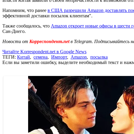
Власти Китая заявили о своей непричастности к возможной от
Напомним, что ранее
в США разрешили Amazon доставлять по
эффективной доставки посылок клиентам".
Также сообщалось, что
Amazon откроет новые офисы в шести
Сан-Диего.
Новости от
Корреспондент.net
в Telegram. Подписывайтесь н
Читайте Korrespondent.net в Google News
ТЕГИ:
Китай
,
семена
,
Импорт
,
Amazon
,
посылка
Если вы заметили ошибку, выделите необходимый текст и нажми