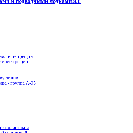
тами и подводными лодками
308
аличие трещин
тву чипов
ива - группа А-95
с баллистикой