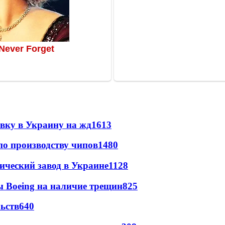
авку в Украину на жд
1613
по производству чипов
1480
ический завод в Украине
1128
 Boeing на наличие трещин
825
ьств
640