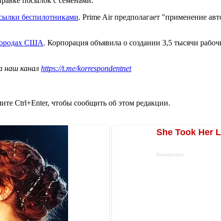
правке посылок с семенами.
сылки беспилотниками
. Prime Air предполагает "применение а
 городах США
. Корпорация объявила о создании 3,5 тысячи рабо
а наш канал
https://t.me/korrespondentnet
те Ctrl+Enter, чтобы сообщить об этом редакции.