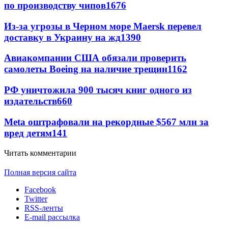
по производству чипов
1676
Из-за угрозы в Черном море Maersk перевел
доставку в Украину на жд
1390
Авиакомпании США обязали проверить
самолеты Boeing на наличие трещин
1162
РФ уничтожила 900 тысяч книг одного из
издательств
660
Meta оштрафовали на рекордные $567 млн за
вред детям
141
Читать комментарии
Полная версия сайта
Facebook
Twitter
RSS-ленты
E-mail рассылка