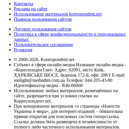
Контакты
Реклама на сайте
Использование материалов korrespondent.net
Правила пользования сайтом
Договор пользования сайтом
Политика в сфере конфиденциальности и персональных
данных
Пользовательское соглашение
Редакция
© 2000-2026, Korrespondent.net
Субъект в сфере онлайн-медиа Название онлайн-медиа -
«КореспонденТ.net» Адрес: 02091, місто Київ,
ХАРКІВСЬКЕ ШОСЕ, будинок 172-Б, офіс 208/1 E-mail:
sunlight@mediadim.com.ua
Телефон: 044-205-43-00
Идентификатор медиа - R40-06068
Использование любых материалов, размещённых на
сайте, разрешается при условии ссылки на
Корреспондент.net.
При копировании материалов со страницы «Новости
Украины и мира», для интернет-изданий – обязательна
прямая открытая для поисковых систем гиперссылка.
Ссылка должна быть размещена в независимости от
полного либо частичного использования материалов.