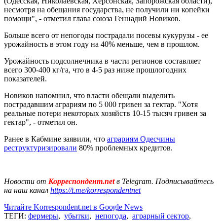
(Одесская, Николаевская, Херсонская, Запорожская области),
несмотря на обещания государства, не получили ни копейки
помощи", - отметил глава союза Геннадий Новиков.
Больше всего от непогоды пострадали посевы кукурузы - ее
урожайность в этом году на 40% меньше, чем в прошлом.
Урожайность подсолнечника в части регионов составляет
всего 300-400 кг/га, что в 4-5 раз ниже прошлогодних
показателей.
Новиков напомнил, что власти обещали выделить
пострадавшим аграриям по 5 000 гривен за гектар. "Хотя
реальные потери некоторых хозяйств 10-15 тысяч гривен за
гектар", - отметил он.
Ранее в Кабмине заявили, что
аграриям Одесчины
реструктуризировали
80% проблемных кредитов.
Новости от
Корреспондент.net
в Telegram. Подписывайтесь
на наш канал
https://t.me/korrespondentnet
Читайте Korrespondent.net в Google News
ТЕГИ:
фермеры
,
убытки
,
непогода
,
аграрный сектор
,