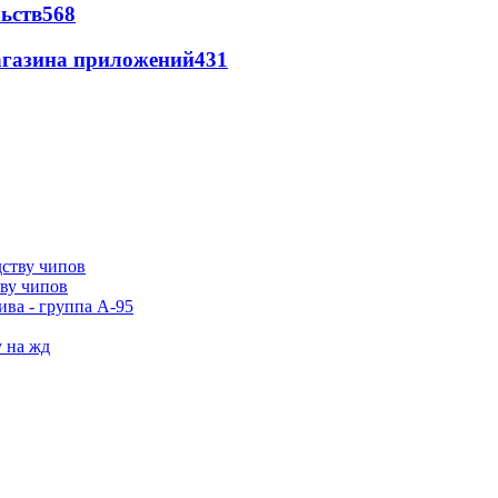
ьств
568
магазина приложений
431
тву чипов
ива - группа А-95
у на жд