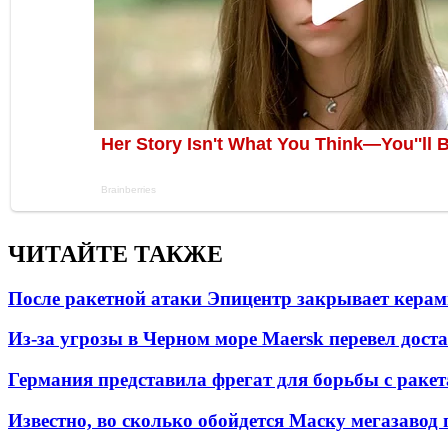
ЧИТАЙТЕ ТАКЖЕ
После ракетной атаки Эпицентр закрывает керам
Из-за угрозы в Черном море Maersk перевел дост
Германия представила фрегат для борьбы с раке
Известно, во сколько обойдется Маску мегазавод 