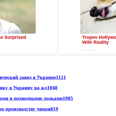
ический завод в Украине
1121
авку в Украину на жд
1048
тами и подводными лодками
1005
по производству чипов
819