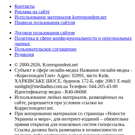
Контакты
Реклама на сайте
Использование материалов korrespondent.net
Правила пользования сайтом
Договор пользования сайтом
Политика в сфере конфиденциальности и персональных
данных
Пользовательское соглашение
Редакция
© 2000-2026, Korrespondent.net
Субъект в сфере онлайн-медиа Название онлайн-медиа -
«КореспонденТ.net» Адрес: 02091, місто Київ,
ХАРКІВСЬКЕ ШОСЕ, будинок 172-Б, офіс 208/1 E-mail:
sunlight@mediadim.com.ua
Телефон: 044-205-43-00
Идентификатор медиа - R40-06068
Использование любых материалов, размещённых на
сайте, разрешается при условии ссылки на
Корреспондент.net.
При копировании материалов со страницы «Новости
Украины и мира», для интернет-изданий – обязательна
прямая открытая для поисковых систем гиперссылка.
Ссылка должна быть размещена в независимости от