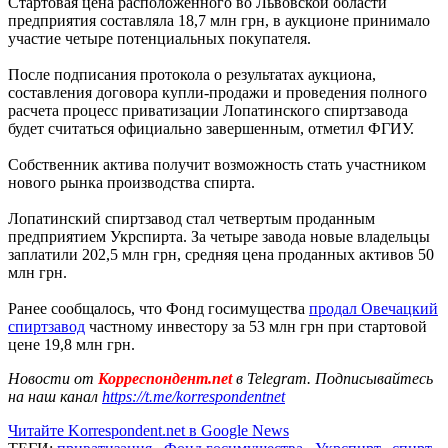
Стартовая цена расположенного во Львовской области
предприятия составляла 18,7 млн грн, в аукционе принимало
участие четыре потенциальных покупателя.
После подписания протокола о результатах аукциона,
составления договора купли-продажи и проведения полного
расчета процесс приватизации Лопатинского спиртзавода
будет считаться официально завершенным, отметил ФГИУ.
Собственник актива получит возможность стать участником
нового рынка производства спирта.
Лопатинский спиртзавод стал четвертым проданным
предприятием Укрспирта. За четыре завода новые владельцы
заплатили 202,5 млн грн, средняя цена проданных активов 50
млн грн.
Ранее сообщалось, что Фонд госимущества
продал Овечацкий
спиртзавод
частному инвестору за 53 млн грн при стартовой
цене 19,8 млн грн.
Новости от
Корреспондент.net
в Telegram. Подписывайтесь
на наш канал
https://t.me/korrespondentnet
Читайте Korrespondent.net в Google News