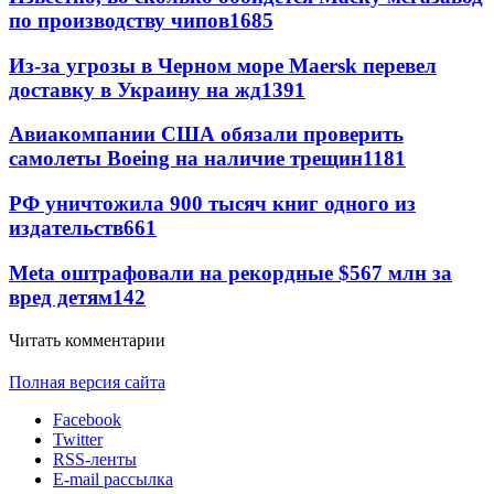
по производству чипов
1685
Из-за угрозы в Черном море Maersk перевел
доставку в Украину на жд
1391
Авиакомпании США обязали проверить
самолеты Boeing на наличие трещин
1181
РФ уничтожила 900 тысяч книг одного из
издательств
661
Meta оштрафовали на рекордные $567 млн за
вред детям
142
Читать комментарии
Полная версия сайта
Facebook
Twitter
RSS-ленты
E-mail рассылка