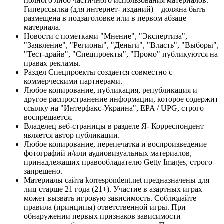
полного либо частичного использования материалов.
Гиперссылка (для интернет- изданий) – должна быть
размещена в подзаголовке или в первом абзаце
материала.
Новости с пометками "Мнение", "Экспертиза",
"Заявление", "Регионы", "Деньги", "Власть", "Выборы",
"Тест-драйв", "Спецпроекты", "Промо" публикуются на
правах рекламы.
Раздел Спецпроекты создается совместно с
коммерческими партнерами.
Любое копирование, публикация, републикация и
другое распространение информации, которое содержит
ссылку на "Интерфакс-Украина", EPA / UPG, строго
воспрещается.
Владелец веб-страницы в разделе Я- Корреспондент
является автор публикации.
Любое копирование, перепечатка и воспроизведение
фотографий и/или аудиовизуальных материалов,
принадлежащих правообладателю Getty Images, строго
запрещено.
Материалы сайта korrespondent.net предназначены для
лиц старше 21 года (21+). Участие в азартных играх
может вызвать игровую зависимость. Соблюдайте
правила (принципы) ответственной игры. При
обнаружении первых признаков зависимости