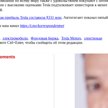
омпаний по всему миру также с удовольствием покупают с опти
нии с высокими оценками Tesla подталкивает инвесторов к менее
g.
ая прибыль Tesla составила $331 млн
. Автогигант показал пяты
а наш канал
https://t.me/korrespondentnet
,
электромобили
,
Фондовая биржа
,
Tesla Motors
,
электрокар
те Ctrl+Enter, чтобы сообщить об этом редакции.