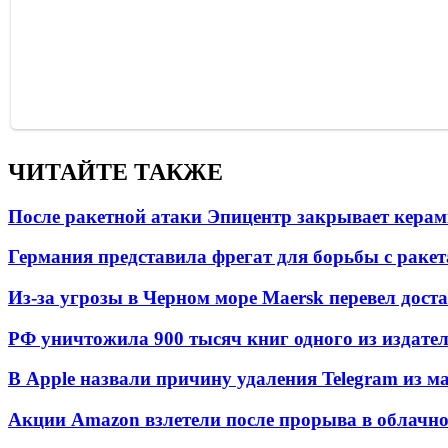
ЧИТАЙТЕ ТАКЖЕ
После ракетной атаки Эпицентр закрывает керам
Германия представила фрегат для борьбы с раке
Из-за угрозы в Черном море Maersk перевел дост
РФ уничтожила 900 тысяч книг одного из издател
В Apple назвали причину удаления Telegram из 
Акции Amazon взлетели после прорыва в облачно