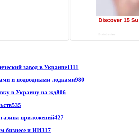
ический завод в Украине
1111
тами и подводными лодками
980
авку в Украину на жд
806
ьств
535
магазина приложений
427
м бизнесе и ИИ
317