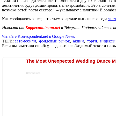
"Акции производителей электромобилей и других связанных к
десятилетия будут доминировать электромобили. Это в сочета
возможностей роста сектора", – указывают аналитики Bloomber
Как сообщалось ранее, в третьем квартале нынешнего года
чист
Новости от
Корреспондент.net
в Telegram. Подписывайтесь н
Читайте Korrespondent.net в Google News
ТЕГИ:
автомобили
,
фондовый рынок
,
акции
,
торги
,
индексы
Если вы заметили ошибку, выделите необходимый текст и нажми