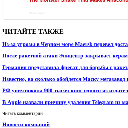
ЧИТАЙТЕ ТАКЖЕ
Из-за угрозы в Черном море Maersk перевел дост
После ракетной атаки Эпицентр закрывает керам
Германия представила фрегат для борьбы с раке
Известно, во сколько обойдется Маску мегазавод 
РФ уничтожила 900 тысяч книг одного из издател
В Apple назвали причину удаления Telegram из 
Читать комментарии
Новости компаний