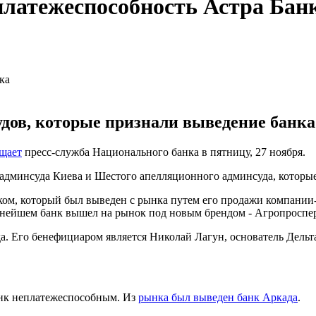
платежеспособность Астра Бан
удов, которые признали выведение банк
щает
пресс-служба Национального банка в пятницу, 27 ноября.
дминсуда Киева и Шестого апелляционного админсуда, которые
нком, который был выведен с рынка путем его продажи компа
нейшем банк вышел на рынок под новым брендом - Агропроспер
а. Его бенефициаром является Николай Лагун, основатель Дель
анк неплатежеспособным. Из
рынка был выведен банк Аркада
.