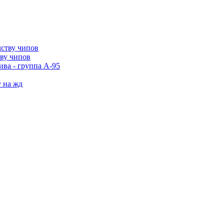
тву чипов
ива - группа А-95
у на жд