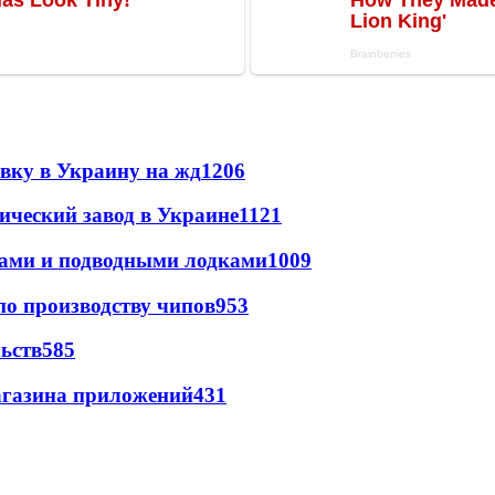
авку в Украину на жд
1206
ический завод в Украине
1121
тами и подводными лодками
1009
по производству чипов
953
ьств
585
магазина приложений
431