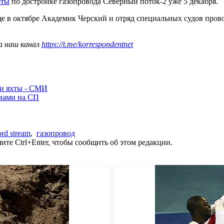
оты
по достройке газопровода Северный поток-2 уже 5 декабря.
е в октябре Академик Черский и отряд специальных судов пров
а наш канал
https://t.me/korrespondentnet
ли яхты - СМИ
ывами на СП
ord stream
,
газопровод
те Ctrl+Enter, чтобы сообщить об этом редакции.