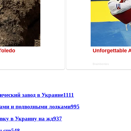
ический завод в Украине
1111
тами и подводными лодками
995
авку в Украину на жд
937
ьств
548