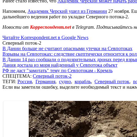
Ранее стало известно, что
Академик Черский может начать раб
Напомним,
Академик Черский ушел из Германии
27 ноября. Ещ
дальнейшего ведения работ по укладке Северного потока-2.
Новости от
Корреспондент.net
в Telegram. Подписывайтесь н
Читайте Korrespondent.net в Google News
Северный поток-2
В Дании больше не считают опасными утечки на Севпотоках
Взрывы на Севпотоках: следствие скептически относится к ро
В Дании 14 раз сообщали о подозрительных дронах перед взр
Дания достала из моря найденный у Севпотока объект
РФ не даст "замотать" тему по Севпотокам - Кремль
СПЕЦТЕМА:
Северный поток-2
ТЕГИ:
Россия
,
Германия
,
судно
,
корабль
,
Северный поток
,
n
Если вы заметили ошибку, выделите необходимый текст и нажми