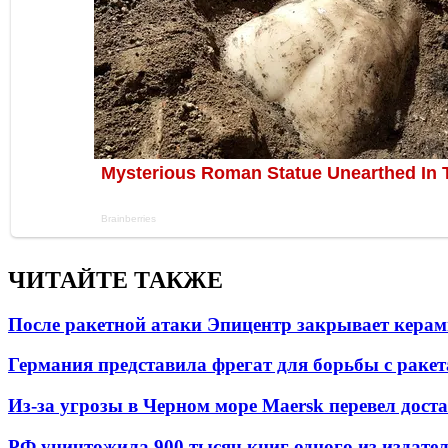
ЧИТАЙТЕ ТАКЖЕ
После ракетной атаки Эпицентр закрывает керам
Германия представила фрегат для борьбы с раке
Из-за угрозы в Черном море Maersk перевел дост
РФ уничтожила 900 тысяч книг одного из издател