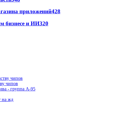
магазина приложений
428
м бизнесе и ИИ
320
тву чипов
ива - группа А-95
у на жд