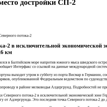
 место достройки СП-2
Северного потока-2
а-2 в исключительной экономической зон
,6 км
лся в Балтийском море напротив южного мыса шведского остров
, сообщает Интерфакс со ссылкой на данные международной сист
ртуна выходит утром в субботу из порта Висмар в Германии, с
 моряков, опубликованной Федеральным ведомством по судоходств
бопроводу в районе мелководья Алдергрунд. Подробностей не пр
 Северного потока-2 в исключительной экономической зоне Гер
 югу от Адлергрунда. Это последняя точка Северного потока-2 до