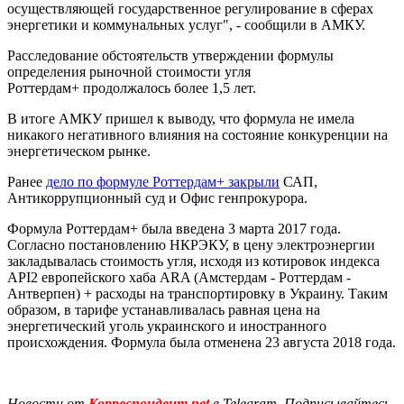
осуществляющей государственное регулирование в сферах
энергетики и коммунальных услуг", - сообщили в АМКУ.
Расследование обстоятельств утверждении формулы
определения рыночной стоимости угля
Роттердам+ продолжалось более 1,5 лет.
В итоге АМКУ пришел к выводу, что формула не имела
никакого негативного влияния на состояние конкуренции на
энергетическом рынке.
Ранее
дело по формуле Роттердам+ закрыли
САП,
Антикоррупционный суд и Офис генпрокурора.
Формула Роттердам+ была введена 3 марта 2017 года.
Согласно постановлению НКРЭКУ, в цену электроэнергии
закладывалась стоимость угля, исходя из котировок индекса
API2 европейского хаба ARA (Амстердам - ​​Роттердам - ​​
Антверпен) + расходы на транспортировку в Украину. Таким
образом, в тарифе устанавливалась равная цена на
энергетический уголь украинского и иностранного
происхождения. Формула была отменена 23 августа 2018 года.
Новости от
Корреспондент.net
в Telegram. Подписывайтесь