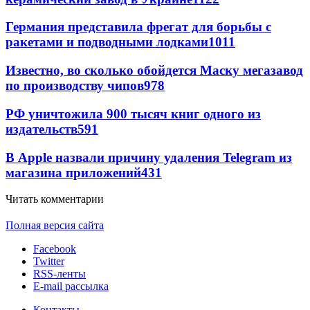
Германия представила фрегат для борьбы с
ракетами и подводными лодками
1011
Известно, во сколько обойдется Маску мегазавод
по производству чипов
978
РФ уничтожила 900 тысяч книг одного из
издательств
591
В Apple назвали причину удаления Telegram из
магазина приложений
431
Читать комментарии
Полная версия сайта
Facebook
Twitter
RSS-ленты
E-mail рассылка
Контакты