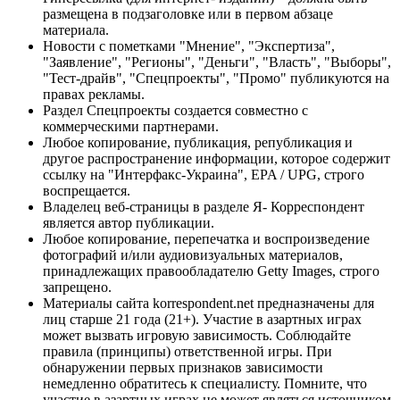
размещена в подзаголовке или в первом абзаце
материала.
Новости с пометками "Мнение", "Экспертиза",
"Заявление", "Регионы", "Деньги", "Власть", "Выборы",
"Тест-драйв", "Спецпроекты", "Промо" публикуются на
правах рекламы.
Раздел Спецпроекты создается совместно с
коммерческими партнерами.
Любое копирование, публикация, републикация и
другое распространение информации, которое содержит
ссылку на "Интерфакс-Украина", EPA / UPG, строго
воспрещается.
Владелец веб-страницы в разделе Я- Корреспондент
является автор публикации.
Любое копирование, перепечатка и воспроизведение
фотографий и/или аудиовизуальных материалов,
принадлежащих правообладателю Getty Images, строго
запрещено.
Материалы сайта korrespondent.net предназначены для
лиц старше 21 года (21+). Участие в азартных играх
может вызвать игровую зависимость. Соблюдайте
правила (принципы) ответственной игры. При
обнаружении первых признаков зависимости
немедленно обратитесь к специалисту. Помните, что
участие в азартных играх не может являться источником