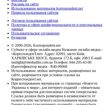
Реклама на сайте
Использование материалов korrespondent.net
Правила пользования сайтом
Договор пользования сайтом
Политика в сфере конфиденциальности и персональных
данных
Пользовательское соглашение
Редакция
© 2000-2026, Korrespondent.net
Субъект в сфере онлайн-медиа Название онлайн-медиа -
«КореспонденТ.net» Адрес: 02091, місто Київ,
ХАРКІВСЬКЕ ШОСЕ, будинок 172-Б, офіс 208/1 E-mail:
sunlight@mediadim.com.ua
Телефон: 044-205-43-00
Идентификатор медиа - R40-06068
Использование любых материалов, размещённых на
сайте, разрешается при условии ссылки на
Корреспондент.net.
При копировании материалов со страницы «Новости
Украины и мира», для интернет-изданий – обязательна
прямая открытая для поисковых систем гиперссылка.
Ссылка должна быть размещена в независимости от
полного либо частичного использования материалов.
Гиперссылка (для интернет- изданий) – должна быть