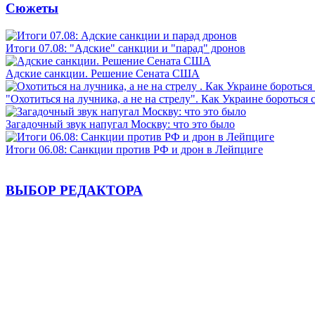
Сюжеты
Итоги 07.08: "Адские" санкции и "парад" дронов
Адские санкции. Решение Сената США
"Охотиться на лучника, а не на стрелу". Как Украине бороться 
Загадочный звук напугал Москву: что это было
Итоги 06.08: Санкции против РФ и дрон в Лейпциге
ВЫБОР РЕДАКТОРА