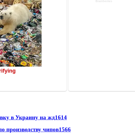
авку в Украину на жд
1614
по производству чипов
1566