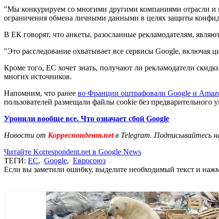
"Мы конкурируем со многими другими компаниями отрасли и п
ограничения обмена личными данными в целях защиты конфиден
В ЕК говорят, что анкеты, разосланные рекламодателям, являю
"Это расследование охватывает все сервисы Google, включая 
Кроме того, ЕС хочет знать, получают ли рекламодатели скидк
многих источников.
Напомним, что ранее
во Франции оштрафовали Google и Amazo
пользователей размещали файлы cookie без предварительного у
Уронили вообще все. Что означает сбой Google
Новости от
Корреспондент.net
в Telegram. Подписывайтесь н
Читайте Korrespondent.net в Google News
ТЕГИ:
ЕС
,
Google
,
Евросоюз
Если вы заметили ошибку, выделите необходимый текст и нажми