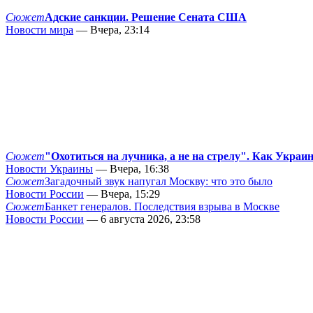
Сюжет
Адские санкции. Решение Сената США
Новости мира
— Вчера, 23:14
Сюжет
"Охотиться на лучника, а не на стрелу". Как Украи
Новости Украины
— Вчера, 16:38
Сюжет
Загадочный звук напугал Москву: что это было
Новости России
— Вчера, 15:29
Сюжет
Банкет генералов. Последствия взрыва в Москве
Новости России
— 6 августа 2026, 23:58