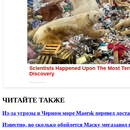
ЧИТАЙТЕ ТАКЖЕ
Из-за угрозы в Черном море Maersk перевел дост
Известно, во сколько обойдется Маску мегазавод 