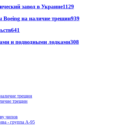
ический завод в Украине
1129
 Boeing на наличие трещин
939
ьств
641
тами и подводными лодками
308
аличие трещин
тву чипов
ива - группа А-95