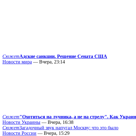
Сюжет
Адские санкции. Решение Сената США
Новости мира
— Вчера, 23:14
Сюжет
"Охотиться на лучника, а не на стрелу". Как Украи
Новости Украины
— Вчера, 16:38
Сюжет
Загадочный звук напугал Москву: что это было
Новости России
— Вчера, 15:29