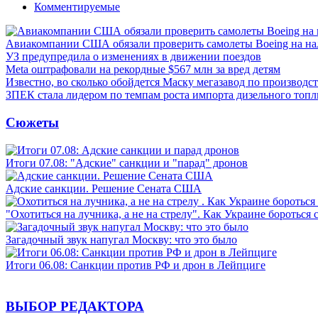
Комментируемые
Авиакомпании США обязали проверить самолеты Boeing на н
УЗ предупредила о изменениях в движении поездов
Meta оштрафовали на рекордные $567 млн за вред детям
Известно, во сколько обойдется Маску мегазавод по производс
ЗПЕК стала лидером по темпам роста импорта дизельного топл
Сюжеты
Итоги 07.08: "Адские" санкции и "парад" дронов
Адские санкции. Решение Сената США
"Охотиться на лучника, а не на стрелу". Как Украине бороться 
Загадочный звук напугал Москву: что это было
Итоги 06.08: Санкции против РФ и дрон в Лейпциге
ВЫБОР РЕДАКТОРА