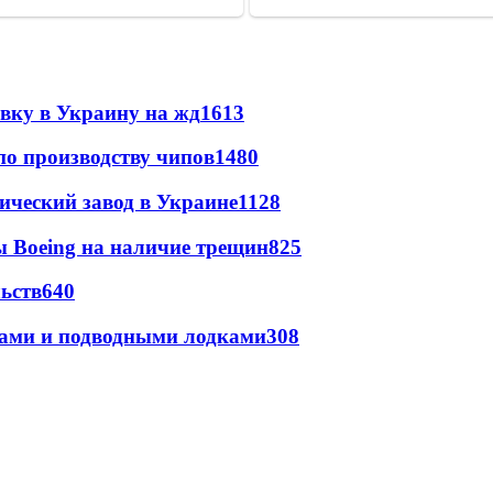
авку в Украину на жд
1613
по производству чипов
1480
ический завод в Украине
1128
 Boeing на наличие трещин
825
ьств
640
тами и подводными лодками
308