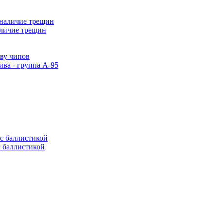
аличие трещин
тву чипов
ива - группа А-95
с баллистикой