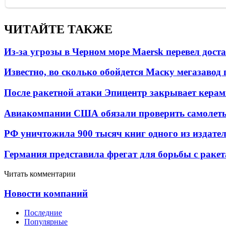
ЧИТАЙТЕ ТАКЖЕ
Из-за угрозы в Черном море Maersk перевел дост
Известно, во сколько обойдется Маску мегазавод 
После ракетной атаки Эпицентр закрывает керам
Авиакомпании США обязали проверить самолеты
РФ уничтожила 900 тысяч книг одного из издател
Германия представила фрегат для борьбы с раке
Читать комментарии
Новости компаний
Последние
Популярные