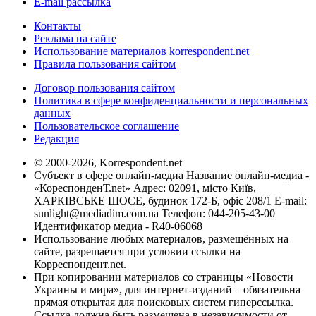
E-mail рассылка
Контакты
Реклама на сайте
Использование материалов korrespondent.net
Правила пользования сайтом
Договор пользования сайтом
Политика в сфере конфиденциальности и персональных
данных
Пользовательское соглашение
Редакция
© 2000-2026, Korrespondent.net
Субъект в сфере онлайн-медиа Название онлайн-медиа -
«КореспонденТ.net» Адрес: 02091, місто Київ,
ХАРКІВСЬКЕ ШОСЕ, будинок 172-Б, офіс 208/1 E-mail:
sunlight@mediadim.com.ua
Телефон: 044-205-43-00
Идентификатор медиа - R40-06068
Использование любых материалов, размещённых на
сайте, разрешается при условии ссылки на
Корреспондент.net.
При копировании материалов со страницы «Новости
Украины и мира», для интернет-изданий – обязательна
прямая открытая для поисковых систем гиперссылка.
Ссылка должна быть размещена в независимости от