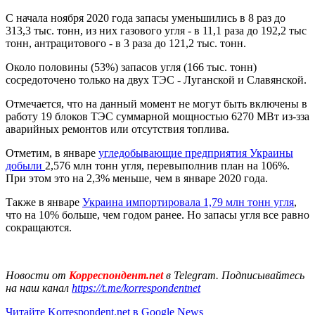
С начала ноября 2020 года запасы уменьшились в 8 раз до
313,3 тыс. тонн, из них газового угля - в 11,1 раза до 192,2 тыс
тонн, антрацитового - в 3 раза до 121,2 тыс. тонн.
Около половины (53%) запасов угля (166 тыс. тонн)
сосредоточено только на двух ТЭС - Луганской и Славянской.
Отмечается, что на данный момент не могут быть включены в
работу 19 блоков ТЭС суммарной мощностью 6270 МВт из-зза
аварийных ремонтов или отсутствия топлива.
Отметим, в январе
угледобывающие предприятия Украины
добыли
2,576 млн тонн угля, перевыполнив план на 106%.
При этом это на 2,3% меньше, чем в январе 2020 года.
Также в январе
Украина импортировала 1,79 млн тонн угля
,
что на 10% больше, чем годом ранее. Но запасы угля все равно
сокращаются.
Новости от
Корреспондент.net
в Telegram. Подписывайтесь
на наш канал
https://t.me/korrespondentnet
Читайте Korrespondent.net в Google News