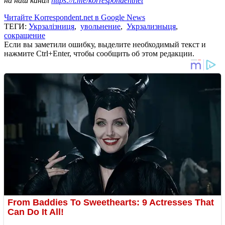
на наш канал
https://t.me/korrespondentnet
Читайте Korrespondent.net в Google News
ТЕГИ:
Укрзалізниця
,
увольнение
,
Укрзализныця
,
сокращение
Если вы заметили ошибку, выделите необходимый текст и
нажмите Ctrl+Enter, чтобы сообщить об этом редакции.