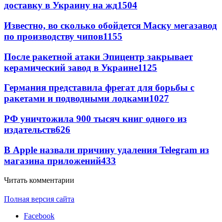
доставку в Украину на жд
1504
Известно, во сколько обойдется Маску мегазавод
по производству чипов
1155
После ракетной атаки Эпицентр закрывает
керамический завод в Украине
1125
Германия представила фрегат для борьбы с
ракетами и подводными лодками
1027
РФ уничтожила 900 тысяч книг одного из
издательств
626
В Apple назвали причину удаления Telegram из
магазина приложений
433
Читать комментарии
Полная версия сайта
Facebook