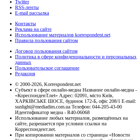
Twitter
RSS-ленты
E-mail рассылка
Контакты
Реклама на сайте
Использование материалов korrespondent.net
Правила пользования сайтом
Договор пользования сайтом
Политика в сфере конфиденциальности и персональных
данных
Пользовательское соглашение
Редакция
© 2000-2026, Korrespondent.net
Субъект в сфере онлайн-медиа Название онлайн-медиа -
«КореспонденТ.net» Адрес: 02091, місто Київ,
ХАРКІВСЬКЕ ШОСЕ, будинок 172-Б, офіс 208/1 E-mail:
sunlight@mediadim.com.ua
Телефон: 044-205-43-00
Идентификатор медиа - R40-06068
Использование любых материалов, размещённых на
сайте, разрешается при условии ссылки на
Корреспондент.net.
При копировании материалов со страницы «Новости