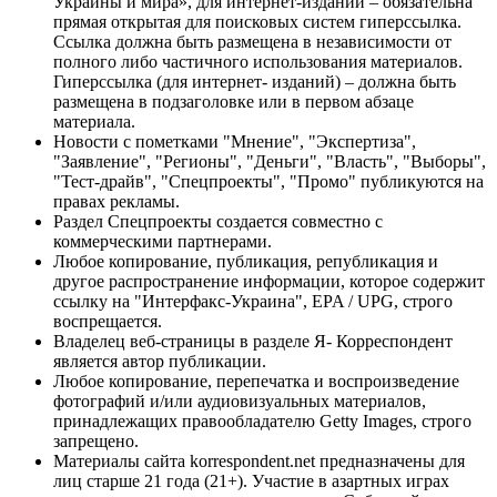
Украины и мира», для интернет-изданий – обязательна
прямая открытая для поисковых систем гиперссылка.
Ссылка должна быть размещена в независимости от
полного либо частичного использования материалов.
Гиперссылка (для интернет- изданий) – должна быть
размещена в подзаголовке или в первом абзаце
материала.
Новости с пометками "Мнение", "Экспертиза",
"Заявление", "Регионы", "Деньги", "Власть", "Выборы",
"Тест-драйв", "Спецпроекты", "Промо" публикуются на
правах рекламы.
Раздел Спецпроекты создается совместно с
коммерческими партнерами.
Любое копирование, публикация, републикация и
другое распространение информации, которое содержит
ссылку на "Интерфакс-Украина", EPA / UPG, строго
воспрещается.
Владелец веб-страницы в разделе Я- Корреспондент
является автор публикации.
Любое копирование, перепечатка и воспроизведение
фотографий и/или аудиовизуальных материалов,
принадлежащих правообладателю Getty Images, строго
запрещено.
Материалы сайта korrespondent.net предназначены для
лиц старше 21 года (21+). Участие в азартных играх