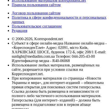
Использование материалов korrespondent.net
Правила пользования сайтом
Договор пользования сайтом
Политика в сфере конфиденциальности и персональных
данных
Пользовательское соглашение
Редакция
© 2000-2026, Korrespondent.net
Субъект в сфере онлайн-медиа Название онлайн-медиа -
«КореспонденТ.net» Адрес: 02091, місто Київ,
ХАРКІВСЬКЕ ШОСЕ, будинок 172-Б, офіс 208/1 E-mail:
sunlight@mediadim.com.ua
Телефон: 044-205-43-00
Идентификатор медиа - R40-06068
Использование любых материалов, размещённых на
сайте, разрешается при условии ссылки на
Корреспондент.net.
При копировании материалов со страницы «Новости
Украины и мира», для интернет-изданий – обязательна
прямая открытая для поисковых систем гиперссылка.
Ссылка должна быть размещена в независимости от
полного либо частичного использования материалов.
Гиперссылка (для интернет- изданий) – должна быть
размещена в подзаголовке или в первом абзаце
материала.