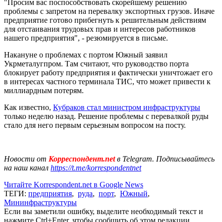
"Просим вас поспособствовать скорейшему решению
проблемы с запретом на перевалку экспортных грузов. Иначе
предприятие готово прибегнуть к решительным действиям
для отстаивания трудовых прав и интересов работников
нашего предприятия", - резюмируется в письме.
Накануне о проблемах с портом Южный заявил
Укрметалугпром. Там считают, что руководство порта
блокирует работу предприятия и фактически уничтожает его
в интересах частного терминала ТИС, что может привести к
миллиардным потерям.
Как известно,
Кубраков стал министром инфраструктуры
только неделю назад. Решение проблемы с перевалкой руды
стало для него первым серьезным вопросом на посту.
Новости от
Корреспондент.net
в Telegram. Подписывайтесь
на наш канал
https://t.me/korrespondentnet
Читайте Korrespondent.net в Google News
ТЕГИ:
предприятия
,
руда
,
порт
,
Южный
,
Мининфраструктуры
Если вы заметили ошибку, выделите необходимый текст и
нажмите Ctrl+Enter, чтобы сообщить об этом редакции.