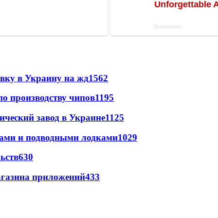
авку в Украину на жд
1562
по производству чипов
1195
ический завод в Украине
1125
тами и подводными лодками
1029
ьств
630
магазина приложений
433