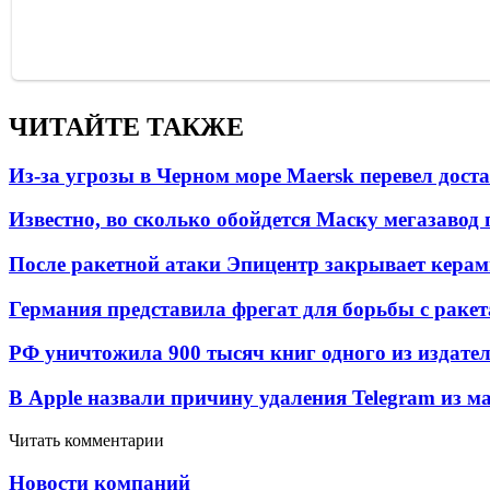
ЧИТАЙТЕ ТАКЖЕ
Из-за угрозы в Черном море Maersk перевел дост
Известно, во сколько обойдется Маску мегазавод 
После ракетной атаки Эпицентр закрывает керам
Германия представила фрегат для борьбы с раке
РФ уничтожила 900 тысяч книг одного из издател
В Apple назвали причину удаления Telegram из 
Читать комментарии
Новости компаний