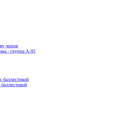
тву чипов
ива - группа А-95
с баллистикой