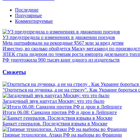
Последние
Популярные
Комментируемые
УЗ предупредила о изменениях в движении поездов
Meta оштрафовали на рекордные $567 млн за вред детям
Известно, во сколько обойдется Маску мегазавод по производс
ЗПЕК стала лидером по темпам роста импорта дизельного топл
РФ уничтожила 900 тысяч книг одного из издательств
Сюжеты
"Охотиться на лучника, а не на стрелу". Как Украине бороться 
Загадочный звук напугал Москву: что это было
Итоги 06.08: Санкции против РФ и дрон в Лейпциге
Банкет генералов. Последствия взрыва в Москве
Грязные технологии. Атаки РФ на выборы во Франции