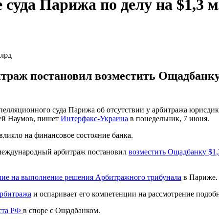
суда Парижа по делу на $1,3 
итраж постановил возместить Ощадбанку 
елляционного суда Парижа об отсутствии у арбитража юрисдикц
гей Наумов, пишет
Интерфакс-Украина
в понедельник, 7 июня.
влияло на финансовое состояние банка.
а международный арбитраж постановил
возместить Ощадбанку $1,
ние на выполнение решения Арбитражного трибунала
в Париже.
арбитража
и оспаривает его компетенции на рассмотрение подоб
ста РФ
в споре с Ощадбанком.