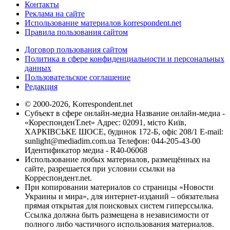
Контакты
Реклама на сайте
Использование материалов korrespondent.net
Правила пользования сайтом
Договор пользования сайтом
Политика в сфере конфиденциальности и персональных
данных
Пользовательское соглашение
Редакция
© 2000-2026, Korrespondent.net
Субъект в сфере онлайн-медиа Название онлайн-медиа -
«КореспонденТ.net» Адрес: 02091, місто Київ,
ХАРКІВСЬКЕ ШОСЕ, будинок 172-Б, офіс 208/1 E-mail:
sunlight@mediadim.com.ua
Телефон: 044-205-43-00
Идентификатор медиа - R40-06068
Использование любых материалов, размещённых на
сайте, разрешается при условии ссылки на
Корреспондент.net.
При копировании материалов со страницы «Новости
Украины и мира», для интернет-изданий – обязательна
прямая открытая для поисковых систем гиперссылка.
Ссылка должна быть размещена в независимости от
полного либо частичного использования материалов.