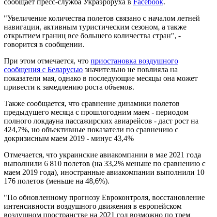
сообщает пресс-служба Украэроруха в
Facebook
.
"Увеличение количества полетов связано с началом летней
навигации, активным туристическим сезоном, а также
открытием границ все большего количества стран", -
говорится в сообщении.
При этом отмечается, что
приостановка воздушного
сообщения с Беларусью
значительно не повлияла на
показатели мая, однако в последующие месяцы она может
привести к замедлению роста объемов.
Также сообщается, что сравнение динамики полетов
предыдущего месяца с прошлогодним маем - периодом
полного локдауна пассажирских авиарейсов - даст рост на
424,7%, но объективные показатели по сравнению с
докризисным маем 2019 - минус 43,4%
Отмечается, что украинские авиакомпании в мае 2021 года
выполнили 6 810 полетов (на 33,2% меньше по сравнению с
маем 2019 года), иностранные авиакомпании выполнили 10
176 полетов (меньше на 48,6%).
"По обновленному прогнозу Евроконтроля, восстановление
интенсивности воздушного движения в европейском
воздушном пространстве на 2021 год возможно по трем