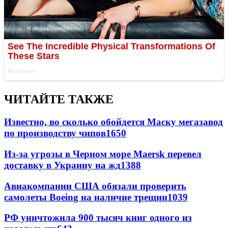
ЧИТАЙТЕ ТАКЖЕ
Известно, во сколько обойдется Маску мегазавод
по производству чипов
1650
Из-за угрозы в Черном море Maersk перевел
доставку в Украину на жд
1388
Авиакомпании США обязали проверить
самолеты Boeing на наличие трещин
1039
РФ уничтожила 900 тысяч книг одного из