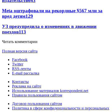
издательств
643
Meta оштрафовали на рекордные $567 млн за
вред детям
129
УЗ предупредила о изменениях в движении
поездов
113
Читать комментарии
Полная версия сайта
Facebook
Twitter
RSS-ленты
E-mail рассылка
Контакты
Реклама на сайте
Использование материалов korrespondent.net
Правила пользования сайтом
Договор пользования сайтом
Политика в сфере конфиденциальности и персональных