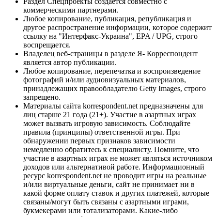
Раздел Спецпроекты создается совместно с
коммерческими партнерами.
Любое копирование, публикация, републикация и
другое распространение информации, которое содержит
ссылку на "Интерфакс-Украина", EPA / UPG, строго
воспрещается.
Владелец веб-страницы в разделе Я- Корреспондент
является автор публикации.
Любое копирование, перепечатка и воспроизведение
фотографий и/или аудиовизуальных материалов,
принадлежащих правообладателю Getty Images, строго
запрещено.
Материалы сайта korrespondent.net предназначены для
лиц старше 21 года (21+). Участие в азартных играх
может вызвать игровую зависимость. Соблюдайте
правила (принципы) ответственной игры. При
обнаружении первых признаков зависимости
немедленно обратитесь к специалисту. Помните, что
участие в азартных играх не может являться источником
доходов или альтернативой работе. Информационный
ресурс korrespondent.net не проводит игры на реальные
и/или виртуальные деньги, сайт не принимает ни в
какой форме оплату ставок и других платежей, которые
связаны/могут быть связаны с азартными играми,
букмекерами или тотализаторами. Какие-либо