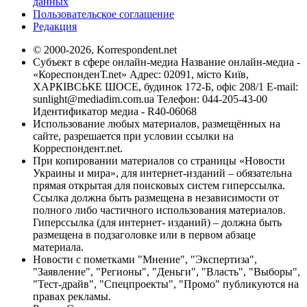
данных
Пользовательское соглашение
Редакция
© 2000-2026, Korrespondent.net
Субъект в сфере онлайн-медиа Название онлайн-медиа -
«КореспонденТ.net» Адрес: 02091, місто Київ,
ХАРКІВСЬКЕ ШОСЕ, будинок 172-Б, офіс 208/1 E-mail:
sunlight@mediadim.com.ua
Телефон: 044-205-43-00
Идентификатор медиа - R40-06068
Использование любых материалов, размещённых на
сайте, разрешается при условии ссылки на
Корреспондент.net.
При копировании материалов со страницы «Новости
Украины и мира», для интернет-изданий – обязательна
прямая открытая для поисковых систем гиперссылка.
Ссылка должна быть размещена в независимости от
полного либо частичного использования материалов.
Гиперссылка (для интернет- изданий) – должна быть
размещена в подзаголовке или в первом абзаце
материала.
Новости с пометками "Мнение", "Экспертиза",
"Заявление", "Регионы", "Деньги", "Власть", "Выборы",
"Тест-драйв", "Спецпроекты", "Промо" публикуются на
правах рекламы.