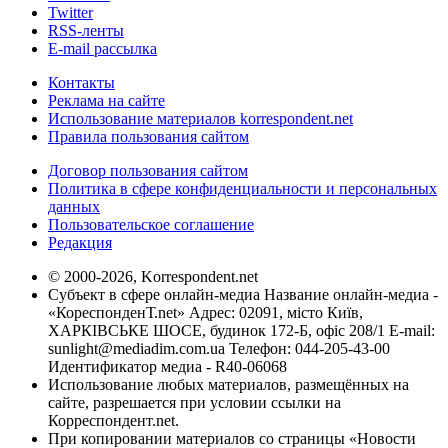
Twitter
RSS-ленты
E-mail рассылка
Контакты
Реклама на сайте
Использование материалов korrespondent.net
Правила пользования сайтом
Договор пользования сайтом
Политика в сфере конфиденциальности и персональных
данных
Пользовательское соглашение
Редакция
© 2000-2026, Korrespondent.net
Субъект в сфере онлайн-медиа Название онлайн-медиа -
«КореспонденТ.net» Адрес: 02091, місто Київ,
ХАРКІВСЬКЕ ШОСЕ, будинок 172-Б, офіс 208/1 E-mail:
sunlight@mediadim.com.ua
Телефон: 044-205-43-00
Идентификатор медиа - R40-06068
Использование любых материалов, размещённых на
сайте, разрешается при условии ссылки на
Корреспондент.net.
При копировании материалов со страницы «Новости