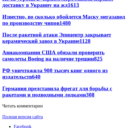
доставку в Украину на жд
1613
Известно, во сколько обойдется Маску мегазавод
по производству чипов
1480
После ракетной атаки Эпицентр закрывает
керамический завод в Украине
1128
Авиакомпании США обязали проверить
самолеты Boeing на наличие трещин
825
РФ уничтожила 900 тысяч книг одного из
издательств
640
Германия представила фрегат для борьбы с
ракетами и подводными лодками
308
Читать комментарии
Полная версия сайта
Facebook