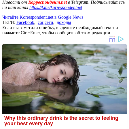
Новости от
Корреспондент.net
в Telegram. Подписывайтесь
на наш канал
https://t.me/korrespondentnet
Читайте Korrespondent.net в Google News
ТЕГИ:
Facebook
,
соцсети
,
доходы
Если вы заметили ошибку, выделите необходимый текст и
нажмите Ctrl+Enter, чтобы сообщить об этом редакции.