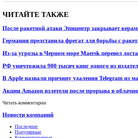
ЧИТАЙТЕ ТАКЖЕ
После ракетной атаки Эпицентр закрывает керам
Германия представила фрегат для борьбы с раке
Из-за угрозы в Черном море Maersk перевел дост
РФ уничтожила 900 тысяч книг одного из издател
В Apple назвали причину удаления Telegram из 
Акции Amazon взлетели после прорыва в облачно
Читать комментарии
Новости компаний
Последние
Популярные
Комментируемые