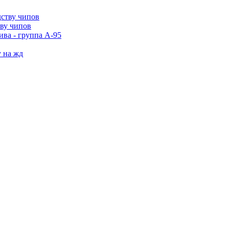
тву чипов
ива - группа А-95
у на жд