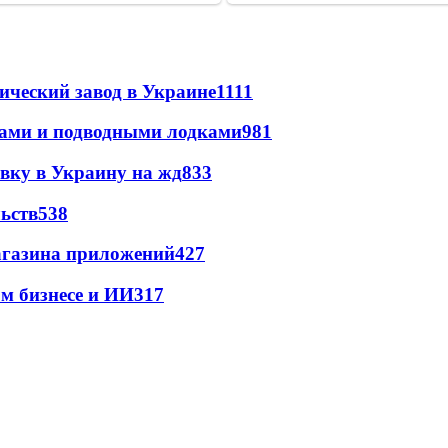
ический завод в Украине
1111
тами и подводными лодками
981
авку в Украину на жд
833
ьств
538
магазина приложений
427
м бизнесе и ИИ
317