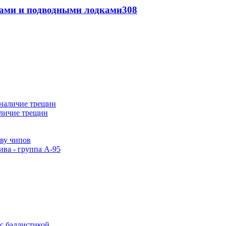
тами и подводными лодками
308
аличие трещин
тву чипов
ива - группа А-95