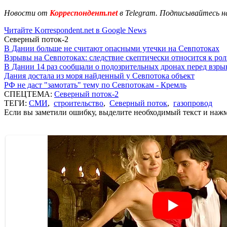
Новости от
Корреспондент.net
в Telegram. Подписывайтесь н
Читайте Korrespondent.net в Google News
Северный поток-2
В Дании больше не считают опасными утечки на Севпотоках
Взрывы на Севпотоках: следствие скептически относится к ро
В Дании 14 раз сообщали о подозрительных дронах перед взр
Дания достала из моря найденный у Севпотока объект
РФ не даст "замотать" тему по Севпотокам - Кремль
СПЕЦТЕМА:
Северный поток-2
ТЕГИ:
СМИ
,
строительство
,
Северный поток
,
газопровод
Если вы заметили ошибку, выделите необходимый текст и нажми