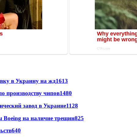
авку в Украину на жд
1613
по производству чипов
1480
ический завод в Украине
1128
 Boeing на наличие трещин
825
ьств
640