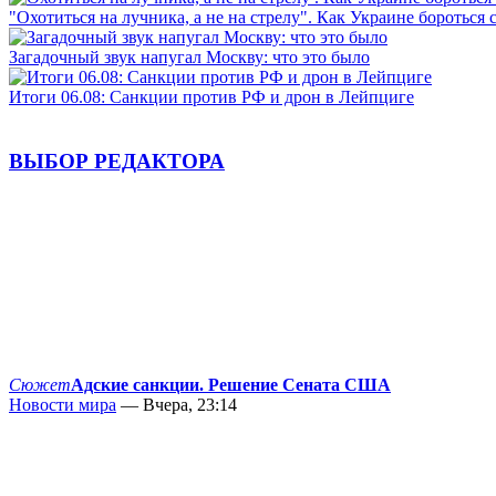
"Охотиться на лучника, а не на стрелу". Как Украине бороться 
Загадочный звук напугал Москву: что это было
Итоги 06.08: Санкции против РФ и дрон в Лейпциге
ВЫБОР РЕДАКТОРА
Сюжет
Адские санкции. Решение Сената США
Новости мира
— Вчера, 23:14