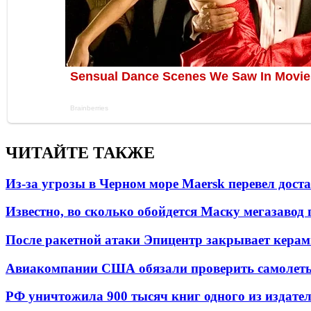
ЧИТАЙТЕ ТАКЖЕ
Из-за угрозы в Черном море Maersk перевел дост
Известно, во сколько обойдется Маску мегазавод 
После ракетной атаки Эпицентр закрывает керам
Авиакомпании США обязали проверить самолеты
РФ уничтожила 900 тысяч книг одного из издател