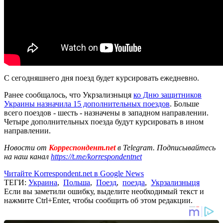
С сегодняшнего дня поезд будет курсировать ежедневно.
Ранее сообщалось, что Укрзализныця
ко Дню защитников
Украины назначила 15 дополнительных поездов
. Больше
всего поездов - шесть - назначены в западном направлении.
Четыре дополнительных поезда будут курсировать в ином
направлении.
Новости от
Корреспондент.net
в Telegram. Подписывайтесь
на наш канал
https://t.me/korrespondentnet
Читайте Korrespondent.net в Google News
ТЕГИ:
Украина
,
Польша
,
Поезд
,
поезда
,
Укрзализныця
Если вы заметили ошибку, выделите необходимый текст и
нажмите Ctrl+Enter, чтобы сообщить об этом редакции.