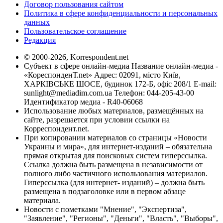
Договор пользования сайтом
Политика в сфере конфиденциальности и персональных
данных
Пользовательское соглашение
Редакция
© 2000-2026, Korrespondent.net
Субъект в сфере онлайн-медиа Название онлайн-медиа -
«КореспонденТ.net» Адрес: 02091, місто Київ,
ХАРКІВСЬКЕ ШОСЕ, будинок 172-Б, офіс 208/1 E-mail:
sunlight@mediadim.com.ua
Телефон: 044-205-43-00
Идентификатор медиа - R40-06068
Использование любых материалов, размещённых на
сайте, разрешается при условии ссылки на
Корреспондент.net.
При копировании материалов со страницы «Новости
Украины и мира», для интернет-изданий – обязательна
прямая открытая для поисковых систем гиперссылка.
Ссылка должна быть размещена в независимости от
полного либо частичного использования материалов.
Гиперссылка (для интернет- изданий) – должна быть
размещена в подзаголовке или в первом абзаце
материала.
Новости с пометками "Мнение", "Экспертиза",
"Заявление", "Регионы", "Деньги", "Власть", "Выборы",