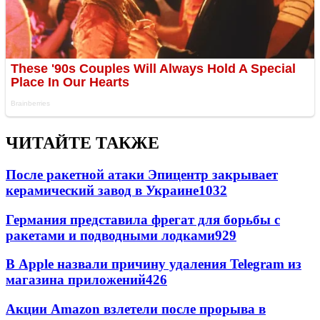
ЧИТАЙТЕ ТАКЖЕ
После ракетной атаки Эпицентр закрывает
керамический завод в Украине
1032
Германия представила фрегат для борьбы с
ракетами и подводными лодками
929
В Apple назвали причину удаления Telegram из
магазина приложений
426
Акции Amazon взлетели после прорыва в