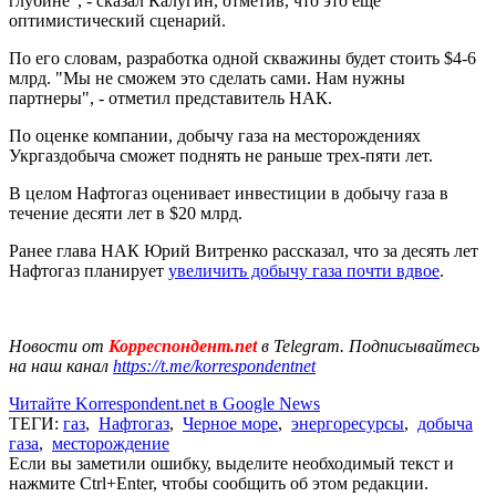
глубине", - сказал Калугин, отметив, что это еще
оптимистический сценарий.
По его словам, разработка одной скважины будет стоить $4-6
млрд. "Мы не сможем это сделать сами. Нам нужны
партнеры", - отметил представитель НАК.
По оценке компании, добычу газа на месторождениях
Укргаздобыча сможет поднять не раньше трех-пяти лет.
В целом Нафтогаз оценивает инвестиции в добычу газа в
течение десяти лет в $20 млрд.
Ранее глава НАК Юрий Витренко рассказал, что за десять лет
Нафтогаз планирует
увеличить добычу газа почти вдвое
.
Новости от
Корреспондент.net
в Telegram. Подписывайтесь
на наш канал
https://t.me/korrespondentnet
Читайте Korrespondent.net в Google News
ТЕГИ:
газ
,
Нафтогаз
,
Черное море
,
энергоресурсы
,
добыча
газа
,
месторождение
Если вы заметили ошибку, выделите необходимый текст и
нажмите Ctrl+Enter, чтобы сообщить об этом редакции.