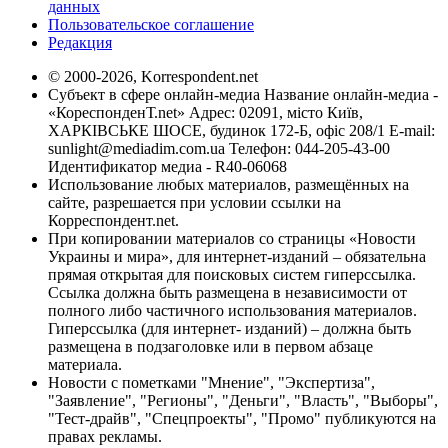
данных
Пользовательское соглашение
Редакция
© 2000-2026, Korrespondent.net
Субъект в сфере онлайн-медиа Название онлайн-медиа -
«КореспонденТ.net» Адрес: 02091, місто Київ,
ХАРКІВСЬКЕ ШОСЕ, будинок 172-Б, офіс 208/1 E-mail:
sunlight@mediadim.com.ua
Телефон: 044-205-43-00
Идентификатор медиа - R40-06068
Использование любых материалов, размещённых на
сайте, разрешается при условии ссылки на
Корреспондент.net.
При копировании материалов со страницы «Новости
Украины и мира», для интернет-изданий – обязательна
прямая открытая для поисковых систем гиперссылка.
Ссылка должна быть размещена в независимости от
полного либо частичного использования материалов.
Гиперссылка (для интернет- изданий) – должна быть
размещена в подзаголовке или в первом абзаце
материала.
Новости с пометками "Мнение", "Экспертиза",
"Заявление", "Регионы", "Деньги", "Власть", "Выборы",
"Тест-драйв", "Спецпроекты", "Промо" публикуются на
правах рекламы.