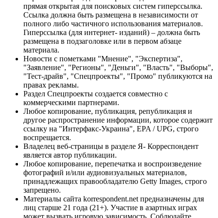
прямая открытая для поисковых систем гиперссылка.
Ссылка должна быть размещена в независимости от
полного либо частичного использования материалов.
Гиперссылка (для интернет- изданий) – должна быть
размещена в подзаголовке или в первом абзаце
материала.
Новости с пометками "Мнение", "Экспертиза",
"Заявление", "Регионы", "Деньги", "Власть", "Выборы",
"Тест-драйв", "Спецпроекты", "Промо" публикуются на
правах рекламы.
Раздел Спецпроекты создается совместно с
коммерческими партнерами.
Любое копирование, публикация, републикация и
другое распространение информации, которое содержит
ссылку на "Интерфакс-Украина", EPA / UPG, строго
воспрещается.
Владелец веб-страницы в разделе Я- Корреспондент
является автор публикации.
Любое копирование, перепечатка и воспроизведение
фотографий и/или аудиовизуальных материалов,
принадлежащих правообладателю Getty Images, строго
запрещено.
Материалы сайта korrespondent.net предназначены для
лиц старше 21 года (21+). Участие в азартных играх
может вызвать игровую зависимость. Соблюдайте