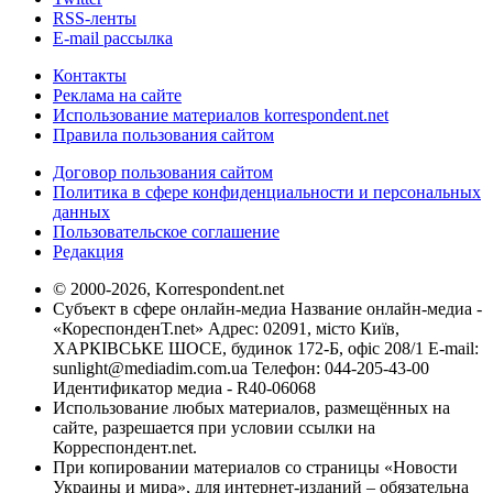
RSS-ленты
E-mail рассылка
Контакты
Реклама на сайте
Использование материалов korrespondent.net
Правила пользования сайтом
Договор пользования сайтом
Политика в сфере конфиденциальности и персональных
данных
Пользовательское соглашение
Редакция
© 2000-2026, Korrespondent.net
Субъект в сфере онлайн-медиа Название онлайн-медиа -
«КореспонденТ.net» Адрес: 02091, місто Київ,
ХАРКІВСЬКЕ ШОСЕ, будинок 172-Б, офіс 208/1 E-mail:
sunlight@mediadim.com.ua
Телефон: 044-205-43-00
Идентификатор медиа - R40-06068
Использование любых материалов, размещённых на
сайте, разрешается при условии ссылки на
Корреспондент.net.
При копировании материалов со страницы «Новости
Украины и мира», для интернет-изданий – обязательна