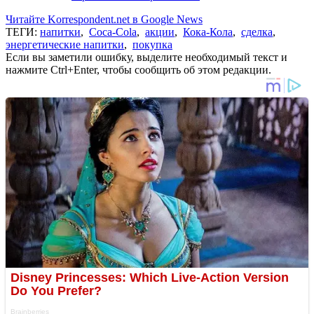
Читайте Korrespondent.net в Google News
ТЕГИ:
напитки
,
Coca-Cola
,
акции
,
Кока-Кола
,
сделка
,
энергетические напитки
,
покупка
Если вы заметили ошибку, выделите необходимый текст и
нажмите Ctrl+Enter, чтобы сообщить об этом редакции.