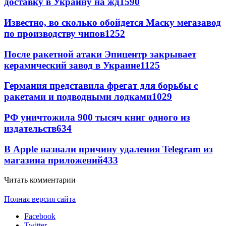
доставку в Украину на жд
1590
Известно, во сколько обойдется Маску мегазавод
по производству чипов
1252
После ракетной атаки Эпицентр закрывает
керамический завод в Украине
1125
Германия представила фрегат для борьбы с
ракетами и подводными лодками
1029
РФ уничтожила 900 тысяч книг одного из
издательств
634
В Apple назвали причину удаления Telegram из
магазина приложений
433
Читать комментарии
Полная версия сайта
Facebook
Twitter