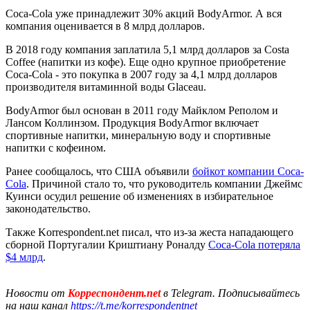
Coca-Cola уже принадлежит 30% акций BodyArmor. А вся
компания оценивается в 8 млрд долларов.
В 2018 году компания заплатила 5,1 млрд долларов за Costa
Coffee (напитки из кофе). Еще одно крупное приобретение
Coca-Cola - это покупка в 2007 году за 4,1 млрд долларов
производителя витаминной воды Glaceau.
BodyArmor был основан в 2011 году Майклом Реполом и
Лансом Коллинзом. Продукция BodyArmor включает
спортивные напитки, минеральную воду и спортивные
напитки с кофеином.
Ранее сообщалось, что США объявили
бойкот компании Coca-
Cola
. Причиной стало то, что руководитель компании Джеймс
Куинси осудил решение об изменениях в избирательное
законодательство.
Также Korrespondent.net писал, что из-за жеста нападающего
сборной Португалии Криштиану Роналду
Coca-Cola потеряла
$4 млрд
.
Новости от
Корреспондент.net
в Telegram. Подписывайтесь
на наш канал
https://t.me/korrespondentnet