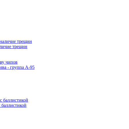
аличие трещин
тву чипов
ива - группа А-95
с баллистикой