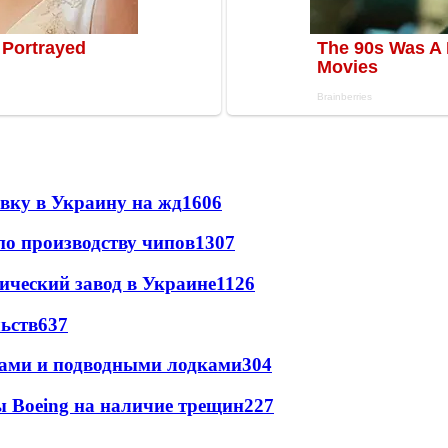
авку в Украину на жд
1606
по производству чипов
1307
ический завод в Украине
1126
ьств
637
тами и подводными лодками
304
 Boeing на наличие трещин
227