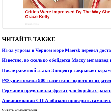
ЧИТАЙТЕ ТАКЖЕ
Из-за угрозы в Черном море Maersk перевел дост
Известно, во сколько обойдется Маску мегазавод 
После ракетной атаки Эпицентр закрывает керам
РФ уничтожила 900 тысяч книг одного из издател
Германия представила фрегат для борьбы с раке
Авиакомпании США обязали проверить самолеты
Читать комментарии