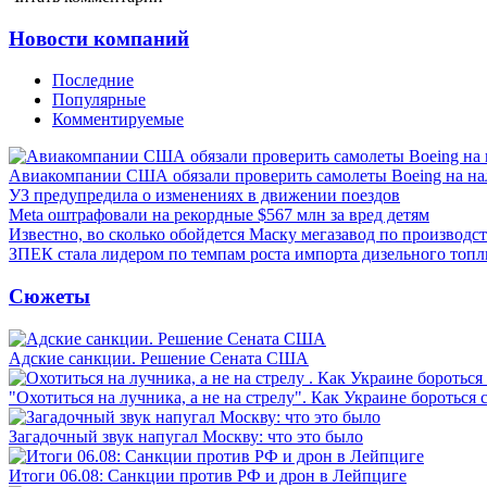
Новости компаний
Последние
Популярные
Комментируемые
Авиакомпании США обязали проверить самолеты Boeing на н
УЗ предупредила о изменениях в движении поездов
Meta оштрафовали на рекордные $567 млн за вред детям
Известно, во сколько обойдется Маску мегазавод по производс
ЗПЕК стала лидером по темпам роста импорта дизельного топл
Сюжеты
Адские санкции. Решение Сената США
"Охотиться на лучника, а не на стрелу". Как Украине бороться 
Загадочный звук напугал Москву: что это было
Итоги 06.08: Санкции против РФ и дрон в Лейпциге