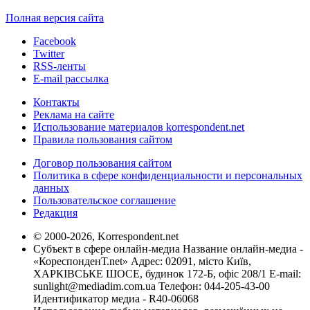
Полная версия сайта
Facebook
Twitter
RSS-ленты
E-mail рассылка
Контакты
Реклама на сайте
Использование материалов korrespondent.net
Правила пользования сайтом
Договор пользования сайтом
Политика в сфере конфиденциальности и персональных
данных
Пользовательское соглашение
Редакция
© 2000-2026, Korrespondent.net
Субъект в сфере онлайн-медиа Название онлайн-медиа -
«КореспонденТ.net» Адрес: 02091, місто Київ,
ХАРКІВСЬКЕ ШОСЕ, будинок 172-Б, офіс 208/1 E-mail:
sunlight@mediadim.com.ua
Телефон: 044-205-43-00
Идентификатор медиа - R40-06068