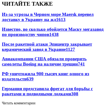
ЧИТАЙТЕ ТАКЖЕ
Из-за угрозы в Черном море Maersk перевел
доставку в Украину на жд
1613
Известно, во сколько обойдется Маску мегазавод
по производству чипов
1438
После ракетной атаки Эпицентр закрывает
керамический завод в Украине
1127
Авиакомпании США обязали проверить
самолеты Boeing на наличие трещин
741
РФ уничтожила 900 тысяч книг одного из
издательств
639
Германия представила фрегат для борьбы с
ракетами и подводными лодками
308
Читать комментарии