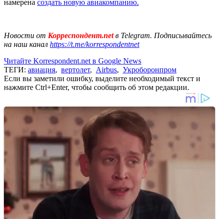
намерена
создать новую авиакомпанию.
Новости от
Корреспондент.net
в Telegram. Подписывайтесь
на наш канал
https://t.me/korrespondentnet
Читайте Korrespondent.net в Google News
ТЕГИ:
авиация
,
вертолет
,
Airbus
,
Укроборонпром
Если вы заметили ошибку, выделите необходимый текст и
нажмите Ctrl+Enter, чтобы сообщить об этом редакции.