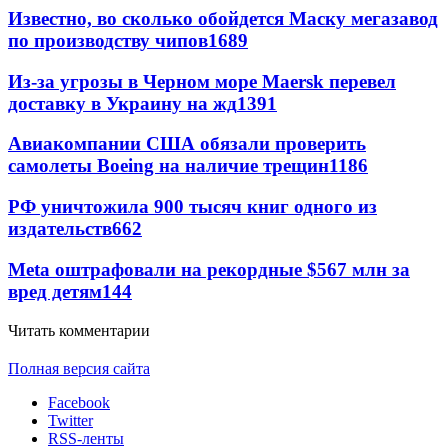
Известно, во сколько обойдется Маску мегазавод
по производству чипов
1689
Из-за угрозы в Черном море Maersk перевел
доставку в Украину на жд
1391
Авиакомпании США обязали проверить
самолеты Boeing на наличие трещин
1186
РФ уничтожила 900 тысяч книг одного из
издательств
662
Meta оштрафовали на рекордные $567 млн за
вред детям
144
Читать комментарии
Полная версия сайта
Facebook
Twitter
RSS-ленты