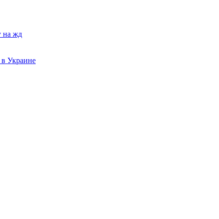
у на жд
 в Украине