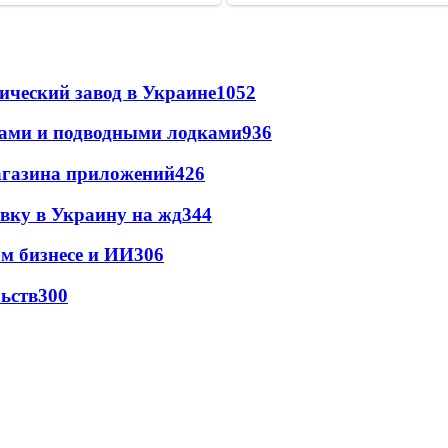
ический завод в Украине
1052
тами и подводными лодками
936
магазина приложений
426
авку в Украину на жд
344
м бизнесе и ИИ
306
ьств
300