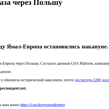
газа через Польшу
оду Ямал-Европа остановились накануне.
-Европа через Польшу. Согласно данным GSA Platform, компани
кануне.
его обновила исторический максимум, почти
достигнув 2200 дол
респондент.net.
а наш канал
https://t.me/korrespondentnet