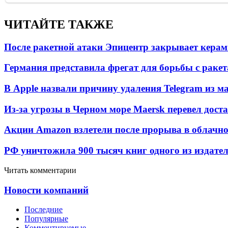
ЧИТАЙТЕ ТАКЖЕ
После ракетной атаки Эпицентр закрывает керам
Германия представила фрегат для борьбы с раке
В Apple назвали причину удаления Telegram из 
Из-за угрозы в Черном море Maersk перевел дост
Акции Amazon взлетели после прорыва в облачно
РФ уничтожила 900 тысяч книг одного из издател
Читать комментарии
Новости компаний
Последние
Популярные
Комментируемые