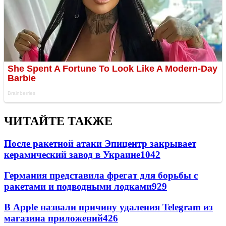
ЧИТАЙТЕ ТАКЖЕ
После ракетной атаки Эпицентр закрывает
керамический завод в Украине
1042
Германия представила фрегат для борьбы с
ракетами и подводными лодками
929
В Apple назвали причину удаления Telegram из
магазина приложений
426