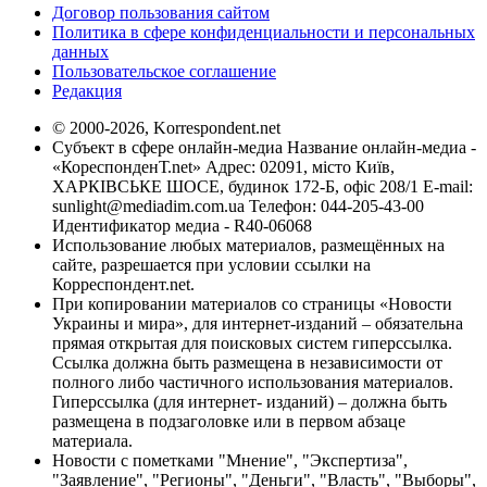
Договор пользования сайтом
Политика в сфере конфиденциальности и персональных
данных
Пользовательское соглашение
Редакция
© 2000-2026, Korrespondent.net
Субъект в сфере онлайн-медиа Название онлайн-медиа -
«КореспонденТ.net» Адрес: 02091, місто Київ,
ХАРКІВСЬКЕ ШОСЕ, будинок 172-Б, офіс 208/1 E-mail:
sunlight@mediadim.com.ua
Телефон: 044-205-43-00
Идентификатор медиа - R40-06068
Использование любых материалов, размещённых на
сайте, разрешается при условии ссылки на
Корреспондент.net.
При копировании материалов со страницы «Новости
Украины и мира», для интернет-изданий – обязательна
прямая открытая для поисковых систем гиперссылка.
Ссылка должна быть размещена в независимости от
полного либо частичного использования материалов.
Гиперссылка (для интернет- изданий) – должна быть
размещена в подзаголовке или в первом абзаце
материала.
Новости с пометками "Мнение", "Экспертиза",
"Заявление", "Регионы", "Деньги", "Власть", "Выборы",