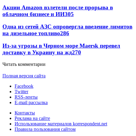
Акции Amazon взлетели после прорыва в
облачном бизнесе и ИИ
305
Одна из сетей АЗС опровергла введение лимитов
на дизельное топливо
286
Из-за угрозы в Черном море Maersk перевел
доставку в Украину на жд
270
Читать комментарии
Полная версия сайта
Facebook
Twitter
RSS-ленты
E-mail рассылка
Контакты
Реклама на сайте
Использование материалов korrespondent.net
Правила пользования сайтом