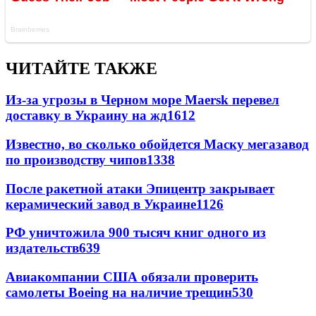
ЧИТАЙТЕ ТАКЖЕ
Из-за угрозы в Черном море Maersk перевел
доставку в Украину на жд
1612
Известно, во сколько обойдется Маску мегазавод
по производству чипов
1338
После ракетной атаки Эпицентр закрывает
керамический завод в Украине
1126
РФ уничтожила 900 тысяч книг одного из
издательств
639
Авиакомпании США обязали проверить
самолеты Boeing на наличие трещин
530