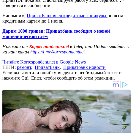
Приват24, пока мы стабилизируем работу всех сервисов", -
говорится в сообщении.
Напомним,
ПриватБанк ввел кредитные каникулы
по всем
кредитным картам до 1 июня.
Дарим 1000 гривен: Приватбанк сообщил о новой
мошеннической схем
Новости от
Корреспондент.net
в Telegram. Подписывайтесь
на наш канал
https://t.me/korrespondentnet
Читайте Korrespondent.net в Google News
ТЕГИ:
ремонт
,
ПриватБанк
,
Приватбанк новости
Если вы заметили ошибку, выделите необходимый текст и
нажмите Ctrl+Enter, чтобы сообщить об этом редакции.