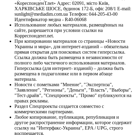
«КореспонденТ.net» Адрес: 02091, місто Київ,
ХАРКІВСЬКЕ ШОСЕ, будинок 172-Б, офіс 208/1 E-mail:
sunlight@mediadim.com.ua
Телефон: 044-205-43-00
Идентификатор медиа - R40-06068
Использование любых материалов, размещённых на
сайте, разрешается при условии ссылки на
Корреспондент.net.
При копировании материалов со страницы «Новости
Украины и мира», для интернет-изданий – обязательна
прямая открытая для поисковых систем гиперссылка.
Ссылка должна быть размещена в независимости от
полного либо частичного использования материалов.
Гиперссылка (для интернет- изданий) – должна быть
размещена в подзаголовке или в первом абзаце
материала.
Новости с пометками "Мнение", "Экспертиза",
"Заявление", "Регионы", "Деньги", "Власть", "Выборы",
"Тест-драйв", "Спецпроекты", "Промо" публикуются на
правах рекламы.
Раздел Спецпроекты создается совместно с
коммерческими партнерами.
Любое копирование, публикация, републикация и
другое распространение информации, которое содержит
ссылку на "Интерфакс-Украина", EPA / UPG, строго
воспрещается.