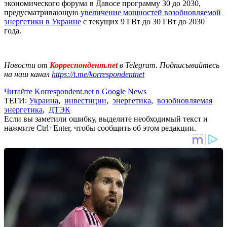
экономического форума в Давосе программу 30 до 2030,
предусматривающую
увеличение мощностей возобновляемой
энергетики в Украине
с текущих 9 ГВт до 30 ГВт до 2030
года.
Новости от
Корреспондент.net
в Telegram. Подписывайтесь
на наш канал
https://t.me/korrespondentnet
Читайте Korrespondent.net в Google News
ТЕГИ:
Украина
,
инвестиции
,
энергетика
,
возобновляемая
энергетика
,
ДТЭК
Если вы заметили ошибку, выделите необходимый текст и
нажмите Ctrl+Enter, чтобы сообщить об этом редакции.