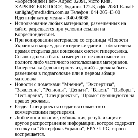
«КореспонденТ.net» Адрес: 02091, місто Київ,
ХАРКІВСЬКЕ ШОСЕ, будинок 172-Б, офіс 208/1 E-mail:
sunlight@mediadim.com.ua
Телефон: 044-205-43-00
Идентификатор медиа - R40-06068
Использование любых материалов, размещённых на
сайте, разрешается при условии ссылки на
Корреспондент.net.
При копировании материалов со страницы «Новости
Украины и мира», для интернет-изданий – обязательна
прямая открытая для поисковых систем гиперссылка.
Ссылка должна быть размещена в независимости от
полного либо частичного использования материалов.
Гиперссылка (для интернет- изданий) – должна быть
размещена в подзаголовке или в первом абзаце
материала.
Новости с пометками "Мнение", "Экспертиза",
"Заявление", "Регионы", "Деньги", "Власть", "Выборы",
"Тест-драйв", "Спецпроекты", "Промо" публикуются на
правах рекламы.
Раздел Спецпроекты создается совместно с
коммерческими партнерами.
Любое копирование, публикация, републикация и
другое распространение информации, которое содержит
ссылку на "Интерфакс-Украина", EPA / UPG, строго
воспрещается.