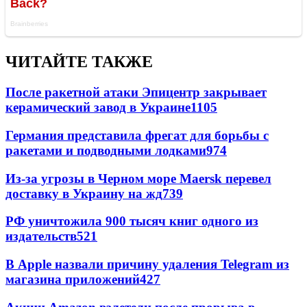
ЧИТАЙТЕ ТАКЖЕ
После ракетной атаки Эпицентр закрывает
керамический завод в Украине
1105
Германия представила фрегат для борьбы с
ракетами и подводными лодками
974
Из-за угрозы в Черном море Maersk перевел
доставку в Украину на жд
739
РФ уничтожила 900 тысяч книг одного из
издательств
521
В Apple назвали причину удаления Telegram из
магазина приложений
427