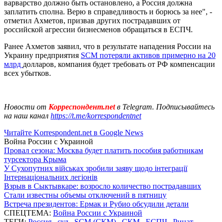
варварство должно быть остановлено, а Россия должна
заплатить сполна. Верю в справедливость и борюсь за нее", -
отметил Ахметов, призвав других пострадавших от
российской агрессии бизнесменов обращаться в ЕСПЧ.
Ранее Ахметов заявил, что в результате нападения России на
Украину предприятия
SCM потеряли активов примерно на 20
млрд
долларов, компания будет требовать от РФ компенсации
всех убытков.
Новости от
Корреспондент.net
в Telegram. Подписывайтесь
на наш канал
https://t.me/korrespondentnet
Читайте Korrespondent.net в Google News
Война России с Украиной
Провал сезона: Москва будет платить пособия работникам
турсектора Крыма
У Сухопутних військах зробили заяву щодо інтеграції
Інтернаціональних легіонів
Взрыв в Сыктывкаре: возросло количество пострадавших
Стали известны объемы отключений в пятницу
Встреча президентов: Ермак и Рубио обсудили детали
СПЕЦТЕМА:
Война России с Украиной
ТЕГИ:
Россия
,
суд
,
SCM (СКМ)
,
СКМ
,
ЕСПЧ
,
Ринат