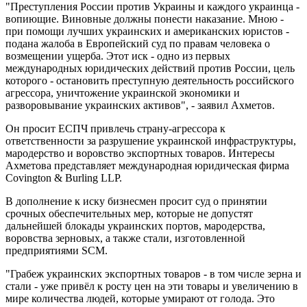
"Преступления России против Украины и каждого украинца -
вопиющие. Виновные должны понести наказание. Мною -
при помощи лучших украинских и американских юристов -
подана жалоба в Европейский суд по правам человека о
возмещении ущерба. Этот иск - одно из первых
международных юридических действий против России, цель
которого - остановить преступную деятельность российского
агрессора, уничтожение украинской экономики и
разворовывание украинских активов", - заявил Ахметов.
Он просит ЕСПЧ привлечь страну-агрессора к
ответственности за разрушение украинской инфраструктуры,
мародерство и воровство экспортных товаров. Интересы
Ахметова представляет международная юридическая фирма
Covington & Burling LLP.
В дополнение к иску бизнесмен просит суд о принятии
срочных обеспечительных мер, которые не допустят
дальнейшей блокады украинских портов, мародерства,
воровства зерновых, а также стали, изготовленной
предприятиями SCM.
"Грабеж украинских экспортных товаров - в том числе зерна и
стали - уже привёл к росту цен на эти товары и увеличению в
мире количества людей, которые умирают от голода. Это