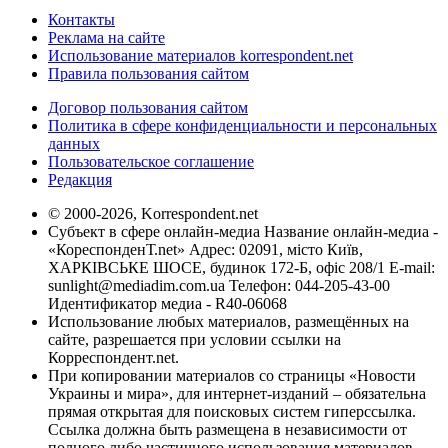
Контакты
Реклама на сайте
Использование материалов korrespondent.net
Правила пользования сайтом
Договор пользования сайтом
Политика в сфере конфиденциальности и персональных
данных
Пользовательское соглашение
Редакция
© 2000-2026, Korrespondent.net
Субъект в сфере онлайн-медиа Название онлайн-медиа -
«КореспонденТ.net» Адрес: 02091, місто Київ,
ХАРКІВСЬКЕ ШОСЕ, будинок 172-Б, офіс 208/1 E-mail:
sunlight@mediadim.com.ua
Телефон: 044-205-43-00
Идентификатор медиа - R40-06068
Использование любых материалов, размещённых на
сайте, разрешается при условии ссылки на
Корреспондент.net.
При копировании материалов со страницы «Новости
Украины и мира», для интернет-изданий – обязательна
прямая открытая для поисковых систем гиперссылка.
Ссылка должна быть размещена в независимости от
полного либо частичного использования материалов.