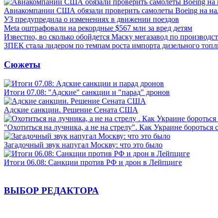
Авиакомпании США обязали проверить самолеты Boeing на н
УЗ предупредила о изменениях в движении поездов
Meta оштрафовали на рекордные $567 млн за вред детям
Известно, во сколько обойдется Маску мегазавод по производс
ЗПЕК стала лидером по темпам роста импорта дизельного топл
Сюжеты
Итоги 07.08: "Адские" санкции и "парад" дронов
Адские санкции. Решение Сената США
"Охотиться на лучника, а не на стрелу". Как Украине бороться 
Загадочный звук напугал Москву: что это было
Итоги 06.08: Санкции против РФ и дрон в Лейпциге
ВЫБОР РЕДАКТОРА