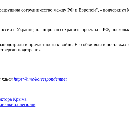
разрушила сотрудничество между РФ и Европой", - подчеркнул
 России в Украине, планировал сохранить проекты в РФ, поскол
н заподозрили в причастности к войне. Его обвиняли в поставках
отвергли подозрения.
ш канал
https://t.me/korrespondentnet
сектора Крыма
іональних легіонів