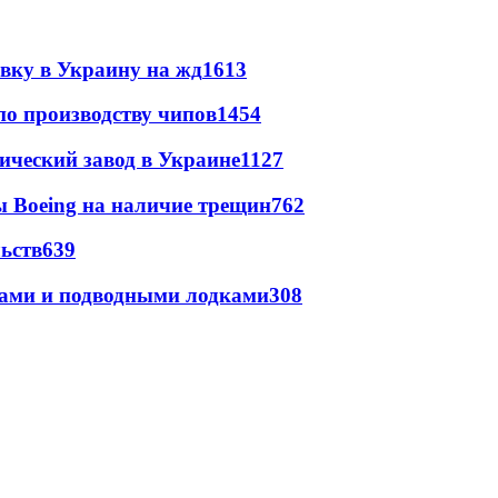
авку в Украину на жд
1613
по производству чипов
1454
ический завод в Украине
1127
 Boeing на наличие трещин
762
ьств
639
тами и подводными лодками
308