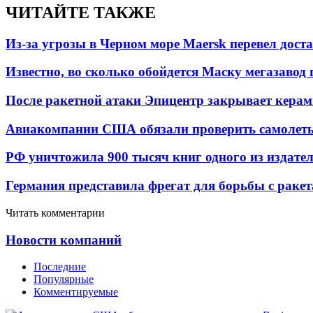
ЧИТАЙТЕ ТАКЖЕ
Из-за угрозы в Черном море Maersk перевел дост
Известно, во сколько обойдется Маску мегазавод 
После ракетной атаки Эпицентр закрывает керам
Авиакомпании США обязали проверить самолеты
РФ уничтожила 900 тысяч книг одного из издател
Германия представила фрегат для борьбы с раке
Читать комментарии
Новости компаний
Последние
Популярные
Комментируемые