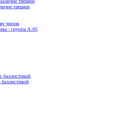
аличие трещин
тву чипов
ива - группа А-95
с баллистикой