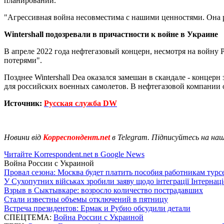
планировании.
"Агрессивная война несовместима с нашими ценностями. Она 
Wintershall подозревали в причастности к войне в Украине
В апреле 2022 года нефтегазовый концерн, несмотря на войну
потерями".
Позднее Wintershall Dea оказался замешан в скандале - концер
для российских военных самолетов. В нефтегазовой компании 
Источник:
Русская служба
DW
Новини від
Корреспондент.net
в Telegram. Підписуйтесь на на
Читайте Korrespondent.net в Google News
Война России с Украиной
Провал сезона: Москва будет платить пособия работникам тур
У Сухопутних військах зробили заяву щодо інтеграції Інтернац
Взрыв в Сыктывкаре: возросло количество пострадавших
Стали известны объемы отключений в пятницу
Встреча президентов: Ермак и Рубио обсудили детали
СПЕЦТЕМА:
Война России с Украиной