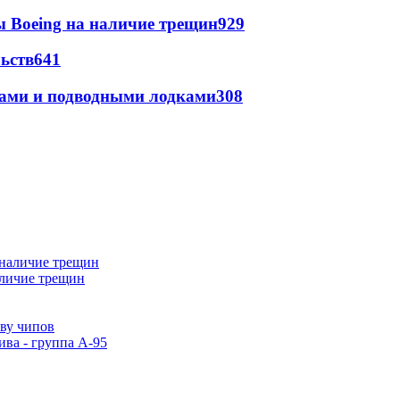
 Boeing на наличие трещин
929
ьств
641
тами и подводными лодками
308
аличие трещин
тву чипов
ива - группа А-95