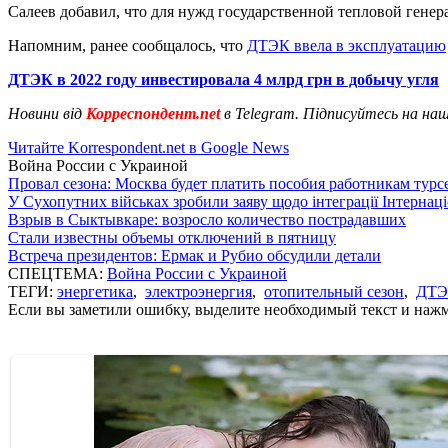
Салеев добавил, что для нужд государственной тепловой генер
Напомним, ранее сообщалось, что
ДТЭК ввела в эксплуатацию
ДТЭК в 2022 году инвестировала 4 млрд грн в добычу угля
Новини від
Корреспондент.net
в Telegram. Підписуйтесь на на
Читайте Korrespondent.net в Google News
Война России с Украиной
Провал сезона: Москва будет платить пособия работникам тур
У Сухопутних військах зробили заяву щодо інтеграції Інтернац
Взрыв в Сыктывкаре: возросло количество пострадавших
Стали известны объемы отключений в пятницу
Встреча президентов: Ермак и Рубио обсудили детали
СПЕЦТЕМА:
Война России с Украиной
ТЕГИ:
энергетика
,
электроэнергия
,
отопительный сезон
,
ДТ
Если вы заметили ошибку, выделите необходимый текст и нажми