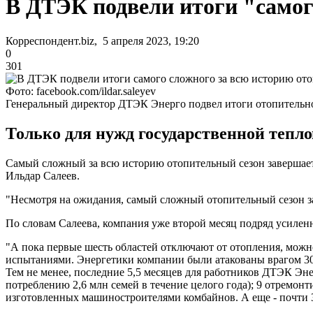
В ДТЭК подвели итоги "самог
Корреспондент.biz, 5 апреля 2023, 19:20
0
301
Фото: facebook.com/ildar.saleyev
Генеральный директор ДТЭК Энерго подвел итоги отопительно
Только для нужд государственной тепл
Самый сложный за всю историю отопительный сезон завершаетс
Ильдар Салеев.
"Несмотря на ожидания, самый сложный отопительный сезон зав
По словам Салеева, компания уже второй месяц подряд усилен
"А пока первые шесть областей отключают от отопления, мож
испытаниями. Энергетики компании были атакованы врагом 30 
Тем не менее, последние 5,5 месяцев для работников ДТЭК Эне
потреблению 2,6 млн семей в течение целого года); 9 отремон
изготовленных машиностроителями комбайнов. А еще - почти 3