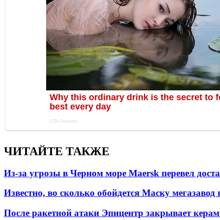
ЧИТАЙТЕ ТАКЖЕ
Из-за угрозы в Черном море Maersk перевел дост
Известно, во сколько обойдется Маску мегазавод 
После ракетной атаки Эпицентр закрывает керам