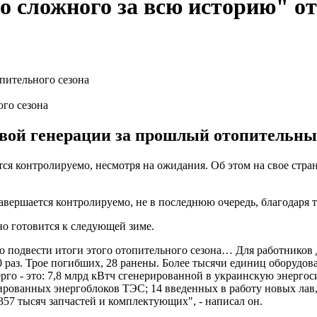
о сложного за всю историю" от
го сезона
овой генерации за прошлый отопительный
я контролируемо, несмотря на ожидания. Об этом на свое стра
ершается контролируемо, не в последнюю очередь, благодаря те
но готовится к следующей зиме.
но подвести итоги этого отопительного сезона… Для работнико
раз. Трое погибших, 28 ранены. Более тысячи единиц оборудов
рго - это: 7,8 млрд кВтч сгенерированной в украинскую энергос
тированных энергоблоков ТЭС; 14 введенных в работу новых лав
57 тысяч запчастей и комплектующих", - написал он.