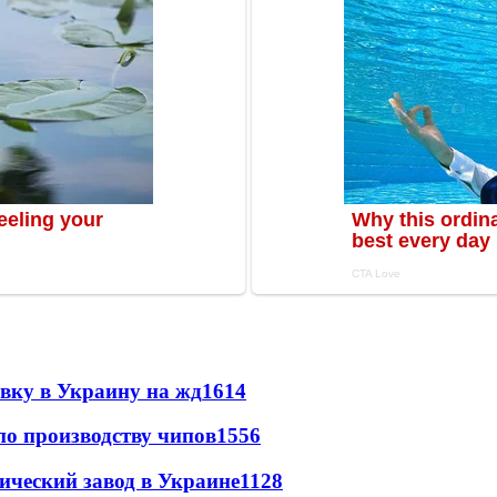
авку в Украину на жд
1614
по производству чипов
1556
ический завод в Украине
1128