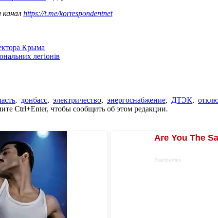
ш канал
https://t.me/korrespondentnet
сектора Крыма
іональних легіонів
ласть
,
донбасс
,
электричество
,
энергоснабжение
,
ДТЭК
,
отклю
те Ctrl+Enter, чтобы сообщить об этом редакции.