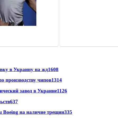
авку в Украину на жд
1608
по производству чипов
1314
ический завод в Украине
1126
ьств
637
 Boeing на наличие трещин
335