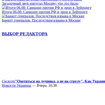
Загадочный звук напугал Москву: что это было
Итоги 06.08: Санкции против РФ и дрон в Лейпциге
Банкет генералов. Последствия взрыва в Москве
ВЫБОР РЕДАКТОРА
Сюжет
"Охотиться на лучника, а не на стрелу". Как Украи
Новости Украины
— Вчера, 16:38