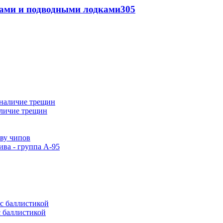
тами и подводными лодками
305
аличие трещин
тву чипов
ива - группа А-95
с баллистикой