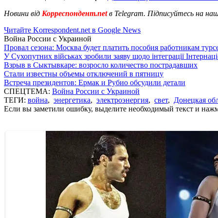
Новини від
Корреспондент.net
в Telegram. Підписуйтесь на на
Читайте Korrespondent.net в Google News
Война России с Украиной
Провал сезона: Москва будет платить пособия работникам тур
У Сухопутних військах зробили заяву щодо інтеграції Інтернац
Взрыв в Сыктывкаре: возросло количество пострадавших
Стали известны объемы отключений в пятницу
Встреча президентов: Ермак и Рубио обсудили детали
СПЕЦТЕМА:
Война России с Украиной
ТЕГИ:
война
,
энергетика
,
электроэнергия
,
свет
,
Донецкая об
Если вы заметили ошибку, выделите необходимый текст и нажми