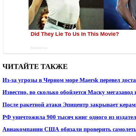
ЧИТАЙТЕ ТАКЖЕ
Из-за угрозы в Черном море Maersk перевел дост
Известно, во сколько обойдется Маску мегазавод 
После ракетной атаки Эпицентр закрывает керам
РФ уничтожила 900 тысяч книг одного из издател
Авиакомпании США обязали проверить самолеты