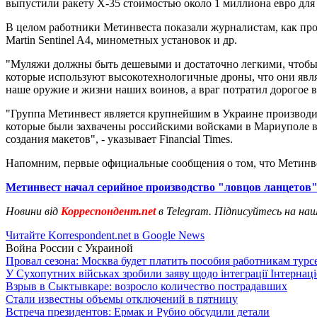
выпустили ракету Х-35 стоимостью около 1 миллиона евро дл
В целом работники Метинвеста показали журналистам, как пр
Martin Sentinel A4, минометных установок и др.
"Муляжи должны быть дешевыми и достаточно легкими, чтобы и
которые используют высокотехнологичные дроны, что они явля
наше оружие и жизни наших воинов, а враг потратил дорогое 
"Группа Метинвест является крупнейшим в Украине производи
которые были захвачены российскими войсками в Мариуполе 
создания макетов", - указывает Financial Times.
Напомним, первые официальные сообщения о том, что Метинв
Метинвест начал серийное производство "ловцов ланцетов
Новини від
Корреспондент.net
в Telegram. Підписуйтесь на на
Читайте Korrespondent.net в Google News
Война России с Украиной
Провал сезона: Москва будет платить пособия работникам тур
У Сухопутних військах зробили заяву щодо інтеграції Інтернац
Взрыв в Сыктывкаре: возросло количество пострадавших
Стали известны объемы отключений в пятницу
Встреча президентов: Ермак и Рубио обсудили детали