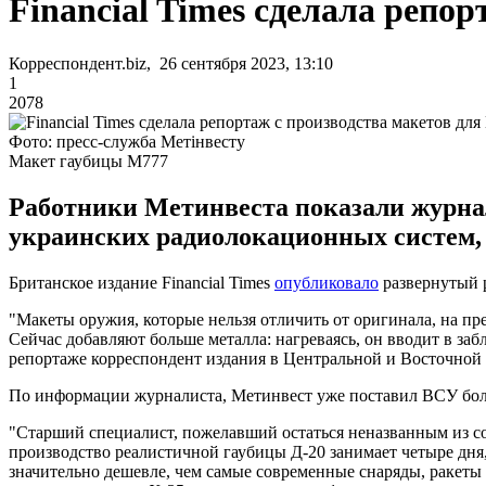
Financial Times сделала репо
Корреспондент.biz, 26 сентября 2023, 13:10
1
2078
Фото: пресс-служба Метінвесту
Макет гаубицы M777
Работники Метинвеста показали журнал
украинских радиолокационных систем, 
Британское издание Financial Times
опубликовало
развернутый 
"Макеты оружия, которые нельзя отличить от оригинала, на п
Сейчас добавляют больше металла: нагреваясь, он вводит в заб
репортаже корреспондент издания в Центральной и Восточной
По информации журналиста, Метинвест уже поставил ВСУ боле
"Старший специалист, пожелавший остаться неназванным из соо
производство реалистичной гаубицы Д-20 занимает четыре дня, 
значительно дешевле, чем самые современные снаряды, ракеты