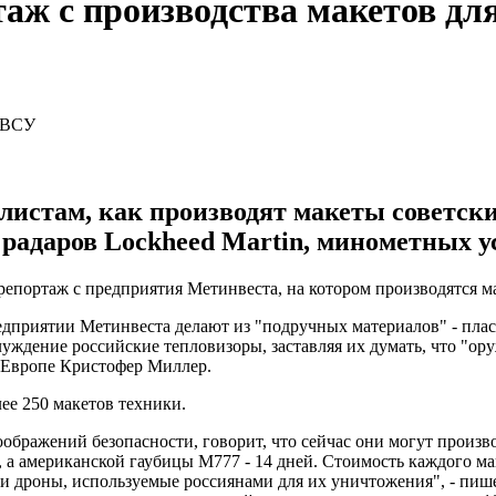
ртаж с производства макетов д
истам, как производят макеты советски
радаров Lockheed Martin, минометных ус
репортаж с предприятия Метинвеста, на котором производятся 
редприятии Метинвеста делают из "подручных материалов" - пла
луждение российские тепловизоры, заставляя их думать, что "ору
 Европе Кристофер Миллер.
е 250 макетов техники.
бражений безопасности, говорит, что сейчас они могут производ
а американской гаубицы М777 - 14 дней. Стоимость каждого маке
 и дроны, используемые россиянами для их уничтожения", - пиш