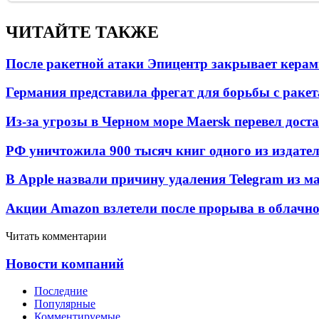
ЧИТАЙТЕ ТАКЖЕ
После ракетной атаки Эпицентр закрывает керам
Германия представила фрегат для борьбы с раке
Из-за угрозы в Черном море Maersk перевел дост
РФ уничтожила 900 тысяч книг одного из издател
В Apple назвали причину удаления Telegram из 
Акции Amazon взлетели после прорыва в облачно
Читать комментарии
Новости компаний
Последние
Популярные
Комментируемые