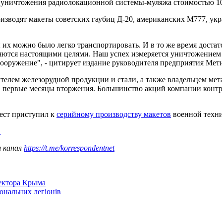
я уничтожения радиолокационной системы-муляжа стоимостью 10
оизводят макеты советских гаубиц Д-20, американских М777, у
х можно было легко транспортировать. И в то же время достат
ются настоящими целями. Наш успех измеряется уничтожением ма
вооружение", - цитирует издание руководителя предприятия Мет
телем железорудной продукции и стали, а также владельцем ме
в первые месяцы вторжения. Большинство акций компании конт
ест приступил к
серийному производству макетов
военной техни
"
ш канал
https://t.me/korrespondentnet
сектора Крыма
іональних легіонів