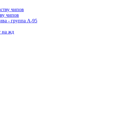
тву чипов
ива - группа А-95
у на жд