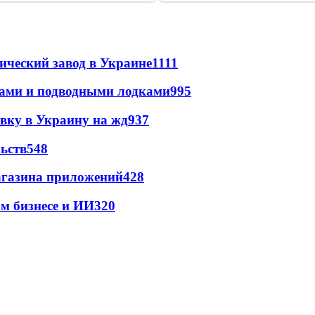
ический завод в Украине
1111
тами и подводными лодками
995
авку в Украину на жд
937
ьств
548
магазина приложений
428
м бизнесе и ИИ
320