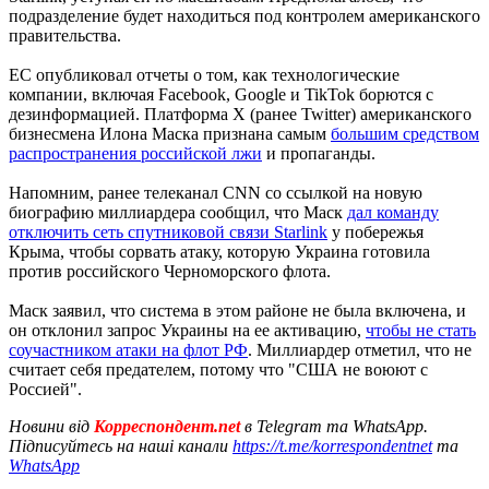
подразделение будет находиться под контролем американского
правительства.
ЕС опубликовал отчеты о том, как технологические
компании, включая Facebook, Google и TikTok борются с
дезинформацией. Платформа X (ранее Twitter) американского
бизнесмена Илона Маска признана самым
большим средством
распространения российской лжи
и пропаганды.
Напомним, ранее телеканал CNN со ссылкой на новую
биографию миллиардера сообщил, что Маск
дал команду
отключить сеть спутниковой связи Starlink
у побережья
Крыма, чтобы сорвать атаку, которую Украина готовила
против российского Черноморского флота.
Маск заявил, что система в этом районе не была включена, и
он отклонил запрос Украины на ее активацию,
чтобы не стать
соучастником атаки на флот РФ
. Миллиардер отметил, что не
считает себя предателем, потому что "США не воюют с
Россией".
Новини від
Корреспондент.net
в Telegram та WhatsApp.
Підписуйтесь на наші канали
https://t.me/korrespondentnet
та
WhatsApp