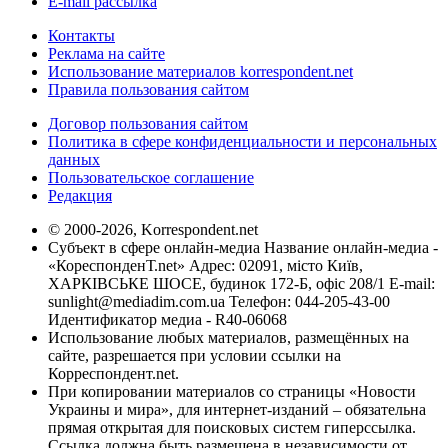
E-mail рассылка
Контакты
Реклама на сайте
Использование материалов korrespondent.net
Правила пользования сайтом
Договор пользования сайтом
Политика в сфере конфиденциальности и персональных
данных
Пользовательское соглашение
Редакция
© 2000-2026, Korrespondent.net
Субъект в сфере онлайн-медиа Название онлайн-медиа -
«КореспонденТ.net» Адрес: 02091, місто Київ,
ХАРКІВСЬКЕ ШОСЕ, будинок 172-Б, офіс 208/1 E-mail:
sunlight@mediadim.com.ua
Телефон: 044-205-43-00
Идентификатор медиа - R40-06068
Использование любых материалов, размещённых на
сайте, разрешается при условии ссылки на
Корреспондент.net.
При копировании материалов со страницы «Новости
Украины и мира», для интернет-изданий – обязательна
прямая открытая для поисковых систем гиперссылка.
Ссылка должна быть размещена в независимости от