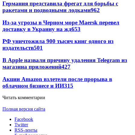
Германия представила фрегат для борьбы с
ракетами и подводными лодками
962
Из-за угрозы в Черном море Maersk перевел
доставку в Украину на жд
653
РФ уничтожила 900 тысяч книг одного из
издательств
501
В Apple назвали причину удаления Telegram из
магазина приложений
427
Акции Amazon взлетели после прорыва в
облачном бизнесе и ИИ
315
Читать комментарии
Полная версия сайта
Facebook
Twitter
RSS-ленты