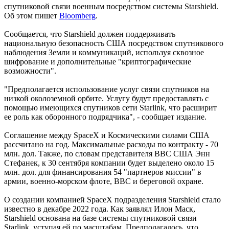
спутниковой связи военным посредством системы Starshield.
Об этом пишет
Bloomberg
.
Сообщается, что Starshield должен поддерживать
национальную безопасность США посредством спутникового
наблюдения Земли и коммуникаций, используя сквозное
шифрование и дополнительные "криптографические
возможности".
"Предполагается использование услуг связи спутников на
низкой околоземной орбите. Услугу будут предоставлять с
помощью имеющихся спутников сети Starlink, что расширит
ее роль как оборонного подрядчика", - сообщает издание.
Соглашение между SpaceX и Космическими силами США
рассчитано на год. Максимальные расходы по контракту - 70
млн. дол. Также, по словам представителя ВВС США Энн
Стефанек, к 30 сентября компании будет выделено около 15
млн. дол. для финансирования 54 "партнеров миссии" в
армии, военно-морском флоте, ВВС и береговой охране.
О создании компанией SpaceX подразделения Starshield стало
известно в декабре 2022 года. Как заявлял Илон Маск,
Starshield основана на базе системы спутниковой связи
Starlink, уступая ей по масштабам. Предполагалось, что