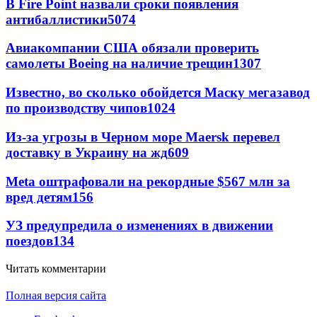
В Fire Point назвали сроки появления
антибаллистики
5074
Авиакомпании США обязали проверить
самолеты Boeing на наличие трещин
1307
Известно, во сколько обойдется Маску мегазавод
по производству чипов
1024
Из-за угрозы в Черном море Maersk перевел
доставку в Украину на жд
609
Meta оштрафовали на рекордные $567 млн за
вред детям
156
УЗ предупредила о изменениях в движении
поездов
134
Читать комментарии
Полная версия сайта