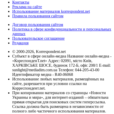
Контакты
Реклама на сайте
Использование материалов korrespondent.net
Правила пользования сайтом
Договор пользования сайтом
Политика в сфере конфиденциальности и персональных
данных
Пользовательское соглашение
Редакция
© 2000-2026, Korrespondent.net
Субъект в сфере онлайн-медиа Название онлайн-медиа -
«КореспонденТ.net» Адрес: 02091, місто Київ,
ХАРКІВСЬКЕ ШОСЕ, будинок 172-Б, офіс 208/1 E-mail:
sunlight@mediadim.com.ua
Телефон: 044-205-43-00
Идентификатор медиа - R40-06068
Использование любых материалов, размещённых на
сайте, разрешается при условии ссылки на
Корреспондент.net.
При копировании материалов со страницы «Новости
Украины и мира», для интернет-изданий – обязательна
прямая открытая для поисковых систем гиперссылка.
Ссылка должна быть размещена в независимости от
полного либо частичного использования материалов.