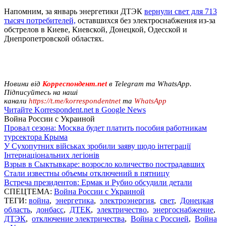
Напомним, за январь энергетики ДТЭК
вернули свет для 713
тысяч потребителей,
оставшихся без электроснабжения из-за
обстрелов в Киеве, Киевской, Донецкой, Одесской и
Днепропетровской областях.
Новини від
Корреспондент.net
в Telegram та WhatsApp.
Підписуйтесь на наші
канали
https://t.me/korrespondentnet
та
WhatsApp
Читайте Korrespondent.net в Google News
Война России с Украиной
Провал сезона: Москва будет платить пособия работникам
турсектора Крыма
У Сухопутних військах зробили заяву щодо інтеграції
Інтернаціональних легіонів
Взрыв в Сыктывкаре: возросло количество пострадавших
Стали известны объемы отключений в пятницу
Встреча президентов: Ермак и Рубио обсудили детали
СПЕЦТЕМА:
Война России с Украиной
ТЕГИ:
война
,
энергетика
,
электроэнергия
,
свет
,
Донецкая
область
,
донбасс
,
ДТЕК
,
электричество
,
энергоснабжение
,
ДТЭК
,
отключение электричества
,
Война с Россией
,
Война