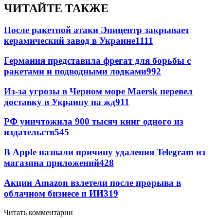
ЧИТАЙТЕ ТАКЖЕ
После ракетной атаки Эпицентр закрывает
керамический завод в Украине
1111
Германия представила фрегат для борьбы с
ракетами и подводными лодками
992
Из-за угрозы в Черном море Maersk перевел
доставку в Украину на жд
911
РФ уничтожила 900 тысяч книг одного из
издательств
545
В Apple назвали причину удаления Telegram из
магазина приложений
428
Акции Amazon взлетели после прорыва в
облачном бизнесе и ИИ
319
Читать комментарии