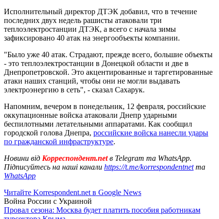
Исполнительный директор ДТЭК добавил, что в течение
последних двух недель рашисты атаковали три
теплоэлектростанции ДТЭК, а всего с начала зимы
зафиксировано 40 атак на энергообъекты компании.
"Было уже 40 атак. Страдают, прежде всего, большие объекты
- это теплоэлектростанции в Донецкой области и две в
Днепропетровской. Это акцентированные и таргетированные
атаки наших станций, чтобы они не могли выдавать
электроэнергию в сеть", - сказал Сахарук.
Напомним, вечером в понедельник, 12 февраля, российские
оккупационные войска атаковали Днепр ударными
беспилотными летательными аппаратами. Как сообщил
городской голова Днепра,
российские войска нанесли удары
по гражданской инфраструктуре
.
Новини від
Корреспондент.net
в Telegram та WhatsApp.
Підписуйтесь на наші канали
https://t.me/korrespondentnet
та
WhatsApp
Читайте Korrespondent.net в Google News
Война России с Украиной
Провал сезона: Москва будет платить пособия работникам
турсектора Крыма